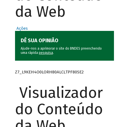
da Web
Ações
DÊ SUA OPINIÃO
Ajude-nos a aprimorar o site do BNDES preenchendo
uma rápida
pesquisa
.
Z7_L9KEH4O0LORH80ALCLTPF80SE2
Visualizador
do Conteúdo
da Web