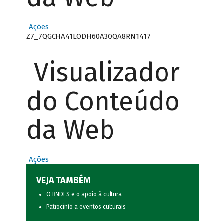
Ações
Z7_7QGCHA41LODH60A3OQA8RN1417
Visualizador
do Conteúdo
da Web
Ações
VEJA TAMBÉM
O BNDES e o apoio à cultura
Patrocínio a eventos culturais