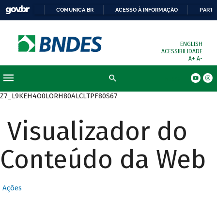
COMUNICA BR
ACESSO À INFORMAÇÃO
PARTI
ENGLISH
ACESSIBILIDADE
A+
A-
Busca
Z7_L9KEH4O0LORH80ALCLTPF80S67
Visualizador do
Conteúdo da Web
Ações