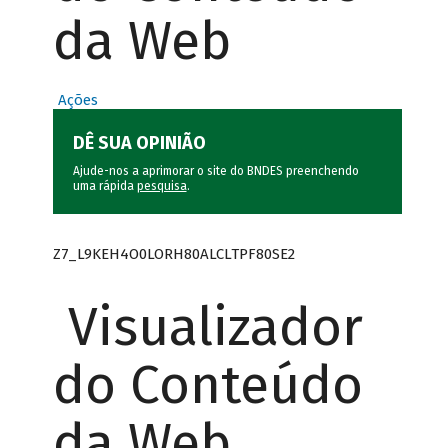
da Web
Ações
DÊ SUA OPINIÃO
Ajude-nos a aprimorar o site do BNDES preenchendo
uma rápida
pesquisa
.
Z7_L9KEH4O0LORH80ALCLTPF80SE2
Visualizador
do Conteúdo
da Web