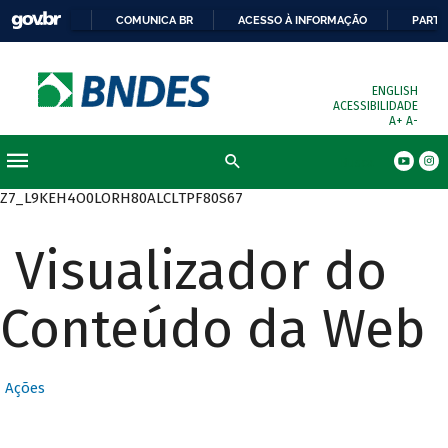
COMUNICA BR
ACESSO À INFORMAÇÃO
PARTI
ENGLISH
ACESSIBILIDADE
A+
A-
Busca
Z7_L9KEH4O0LORH80ALCLTPF80S67
Visualizador do
Conteúdo da Web
Ações