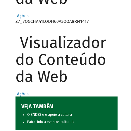
Ações
Z7_7QGCHA41LODH60A3OQA8RN1417
Visualizador
do Conteúdo
da Web
Ações
VEJA TAMBÉM
O BNDES e o apoio à cultura
Patrocínio a eventos culturais