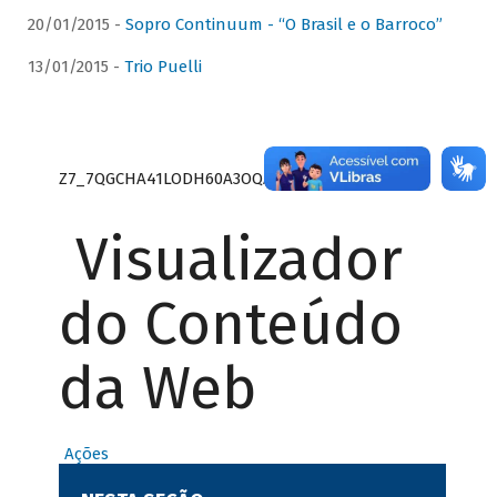
20/01/2015 -
Sopro Continuum - “O Brasil e o Barroco”
13/01/2015 -
Trio Puelli
Z7_7QGCHA41LODH60A3OQA8RN1415
Visualizador
do Conteúdo
da Web
Ações