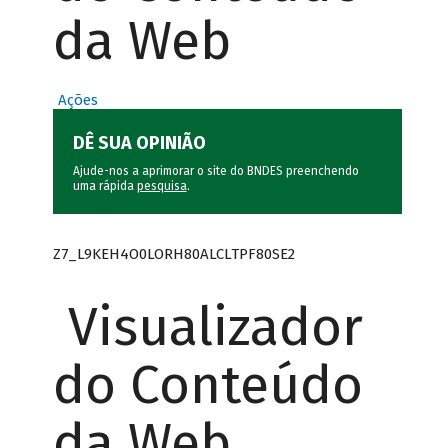
da Web
Ações
DÊ SUA OPINIÃO
Ajude-nos a aprimorar o site do BNDES preenchendo
uma rápida
pesquisa
.
Z7_L9KEH4O0LORH80ALCLTPF80SE2
Visualizador
do Conteúdo
da Web