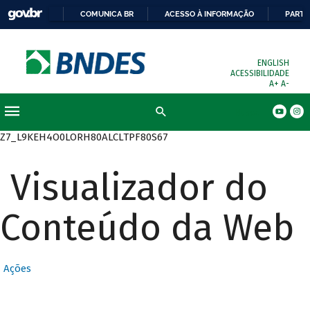
COMUNICA BR
ACESSO À INFORMAÇÃO
PARTI
ENGLISH
ACESSIBILIDADE
A+
A-
Busca
Z7_L9KEH4O0LORH80ALCLTPF80S67
Visualizador do
Conteúdo da Web
Ações