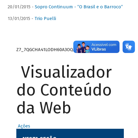
20/01/2015 -
Sopro Continuum - “O Brasil e o Barroco”
13/01/2015 -
Trio Puelli
Z7_7QGCHA41LODH60A3OQA8RN1415
Visualizador
do Conteúdo
da Web
Ações