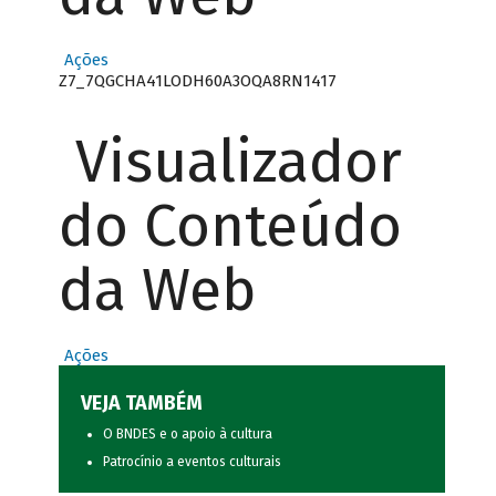
Ações
Z7_7QGCHA41LODH60A3OQA8RN1417
Visualizador
do Conteúdo
da Web
Ações
VEJA TAMBÉM
O BNDES e o apoio à cultura
Patrocínio a eventos culturais