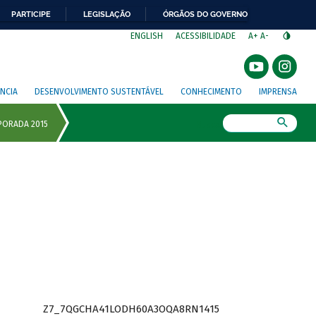
PARTICIPE
LEGISLAÇÃO
ÓRGÃOS DO GOVERNO
⁣
ENGLISH
ACESSIBILIDADE
A+
A-
NCIA
DESENVOLVIMENTO SUSTENTÁVEL
CONHECIMENTO
IMPRENSA
Busca
Z7_7QGCHA41LODH60A3OQA8RN1415