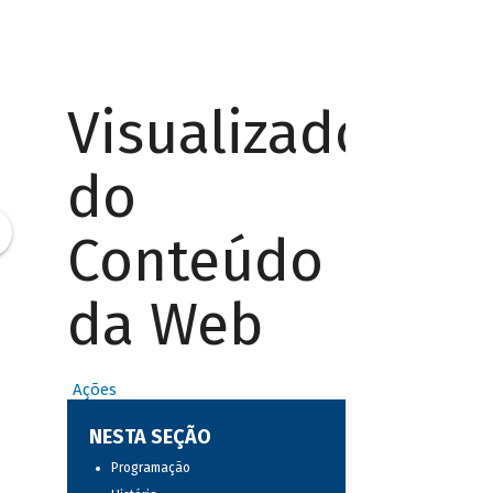
Visualizador
do
Conteúdo
da Web
Ações
NESTA SEÇÃO
Programação