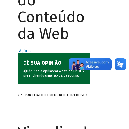
do
Conteúdo
da Web
Ações
DÊ SUA OPINIÃO
Ajude-nos a aprimorar o site do BNDES
preenchendo uma rápida
pesquisa
.
Z7_L9KEH4O0LORH80ALCLTPF80SE2