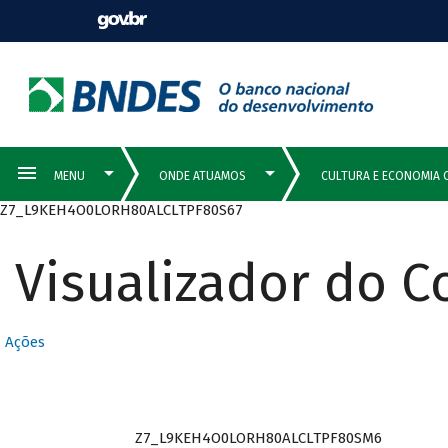
Z7_L9KEH4O0LORH80ALCLTPF80S67
Visualizador do 
Ações
Z7_L9KEH4O0LORH80ALCLTPF80SM6