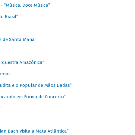
s - “Música, Doce Música”
o Brasil”
s de Santa Maria”
 Orquestra Amazônica”
onoras
rudita e o Popular de Mãos Dadas”
rincando em Forma de Concerto”
”
ian Bach Visita a Mata Atlântica”