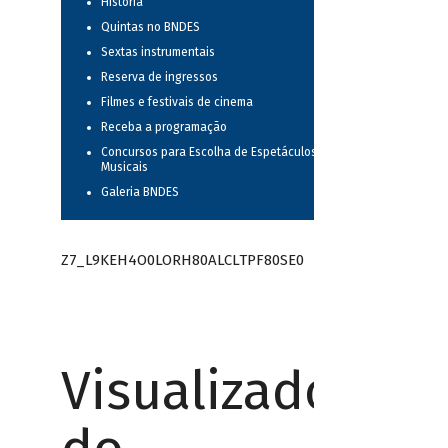
História
Quintas no BNDES
Sextas instrumentais
Reserva de ingressos
Filmes e festivais de cinema
Receba a programação
Concursos para Escolha de Espetáculos
Musicais
Galeria BNDES
Z7_L9KEH4O0LORH80ALCLTPF80SE0
Visualizador