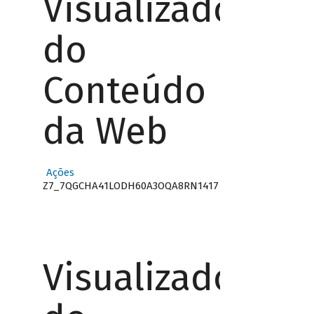
Visualizador
do
Conteúdo
da Web
Ações
Z7_7QGCHA41LODH60A3OQA8RN1417
Visualizador