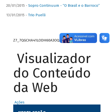
20/01/2015 -
Sopro Continuum - “O Brasil e o Barroco”
13/01/2015 -
Trio Puelli
Z7_7QGCHA41LODH60A3OQA8RN1415
Visualizador
do Conteúdo
da Web
Ações