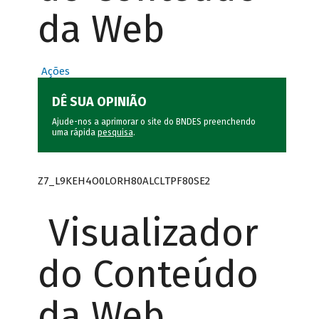
da Web
Ações
DÊ SUA OPINIÃO
Ajude-nos a aprimorar o site do BNDES preenchendo
uma rápida
pesquisa
.
Z7_L9KEH4O0LORH80ALCLTPF80SE2
Visualizador
do Conteúdo
da Web