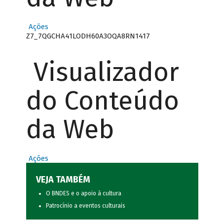
Ações
Z7_7QGCHA41LODH60A3OQA8RN1417
Visualizador
do Conteúdo
da Web
Ações
VEJA TAMBÉM
O BNDES e o apoio à cultura
Patrocínio a eventos culturais