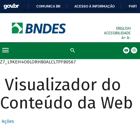
COMUNICA BR
ACESSO À INFORMAÇÃO
PARTI
ENGLISH
ACESSIBILIDADE
A+
A-
Busca
Z7_L9KEH4O0LORH80ALCLTPF80S67
Visualizador do
Conteúdo da Web
Ações