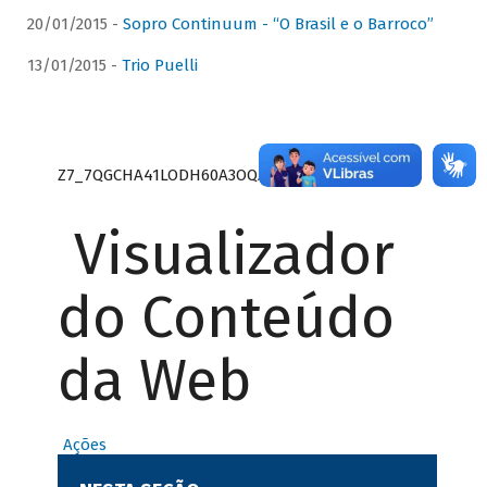
20/01/2015 -
Sopro Continuum - “O Brasil e o Barroco”
13/01/2015 -
Trio Puelli
Z7_7QGCHA41LODH60A3OQA8RN1415
Visualizador
do Conteúdo
da Web
Ações