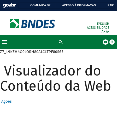
COMUNICA BR
ACESSO À INFORMAÇÃO
PARTI
ENGLISH
ACESSIBILIDADE
A+
A-
Busca
Z7_L9KEH4O0LORH80ALCLTPF80S67
Visualizador do
Conteúdo da Web
Ações