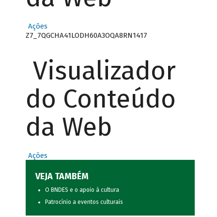
Ações
Z7_7QGCHA41LODH60A3OQA8RN1417
Visualizador
do Conteúdo
da Web
Ações
VEJA TAMBÉM
O BNDES e o apoio à cultura
Patrocínio a eventos culturais