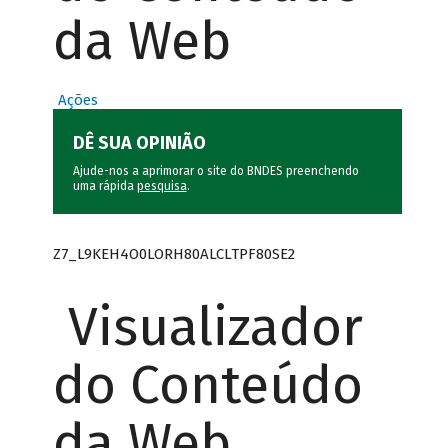
da Web
Ações
DÊ SUA OPINIÃO
Ajude-nos a aprimorar o site do BNDES preenchendo
uma rápida
pesquisa
.
Z7_L9KEH4O0LORH80ALCLTPF80SE2
Visualizador
do Conteúdo
da Web