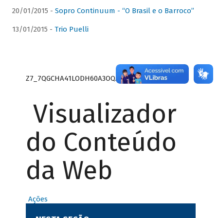
20/01/2015 -
Sopro Continuum - “O Brasil e o Barroco”
13/01/2015 -
Trio Puelli
Z7_7QGCHA41LODH60A3OQA8RN1415
Visualizador
do Conteúdo
da Web
Ações