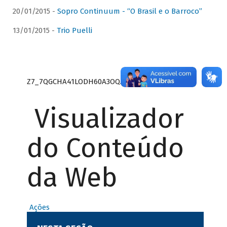
20/01/2015 -
Sopro Continuum - “O Brasil e o Barroco”
13/01/2015 -
Trio Puelli
Z7_7QGCHA41LODH60A3OQA8RN1415
Visualizador
do Conteúdo
da Web
Ações