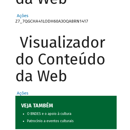
Ações
Z7_7QGCHA41LODH60A3OQA8RN1417
Visualizador
do Conteúdo
da Web
Ações
VEJA TAMBÉM
O BNDES e o apoio à cultura
Patrocínio a eventos culturais