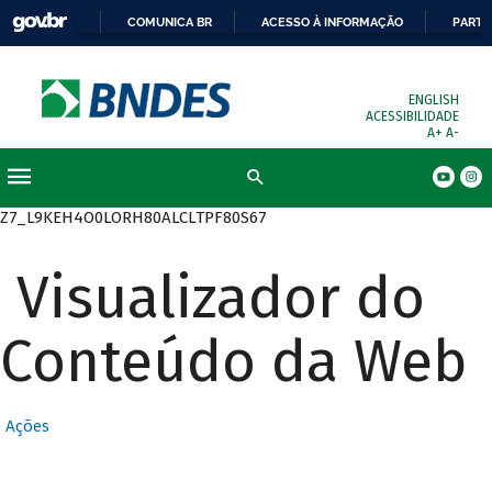
COMUNICA BR
ACESSO À INFORMAÇÃO
PARTI
ENGLISH
ACESSIBILIDADE
A+
A-
Busca
Z7_L9KEH4O0LORH80ALCLTPF80S67
Visualizador do
Conteúdo da Web
Ações