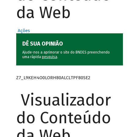
da Web
Ações
DÊ SUA OPINIÃO
Ajude-nos a aprimorar o site do BNDES preenchendo
uma rápida
pesquisa
.
Z7_L9KEH4O0LORH80ALCLTPF80SE2
Visualizador
do Conteúdo
da Web