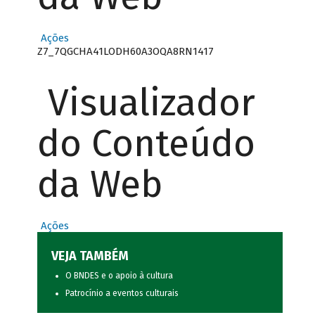
Ações
Z7_7QGCHA41LODH60A3OQA8RN1417
Visualizador
do Conteúdo
da Web
Ações
VEJA TAMBÉM
O BNDES e o apoio à cultura
Patrocínio a eventos culturais