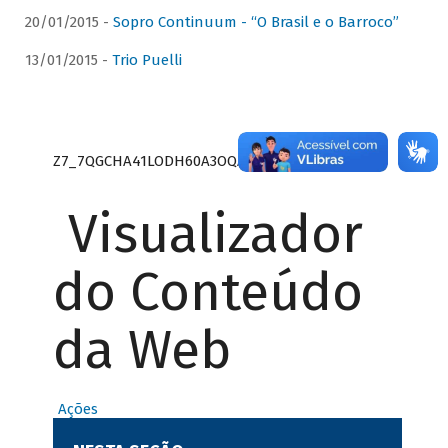
20/01/2015 -
Sopro Continuum - “O Brasil e o Barroco”
13/01/2015 -
Trio Puelli
Z7_7QGCHA41LODH60A3OQA8RN1415
Visualizador
do Conteúdo
da Web
Ações