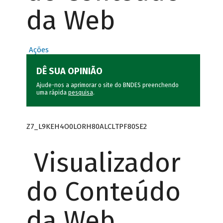
da Web
Ações
DÊ SUA OPINIÃO
Ajude-nos a aprimorar o site do BNDES preenchendo
uma rápida
pesquisa
.
Z7_L9KEH4O0LORH80ALCLTPF80SE2
Visualizador
do Conteúdo
da Web