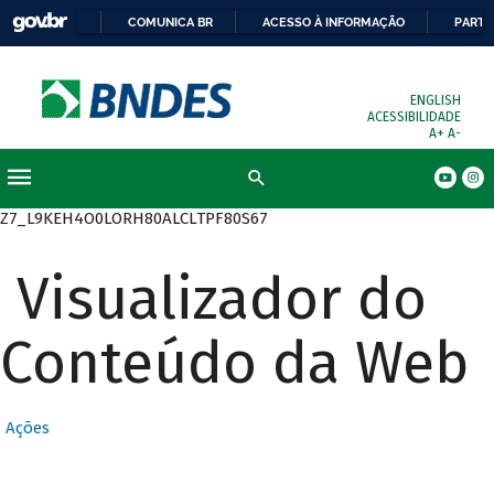
COMUNICA BR
ACESSO À INFORMAÇÃO
PARTI
ENGLISH
ACESSIBILIDADE
A+
A-
Busca
Z7_L9KEH4O0LORH80ALCLTPF80S67
Visualizador do
Conteúdo da Web
Ações