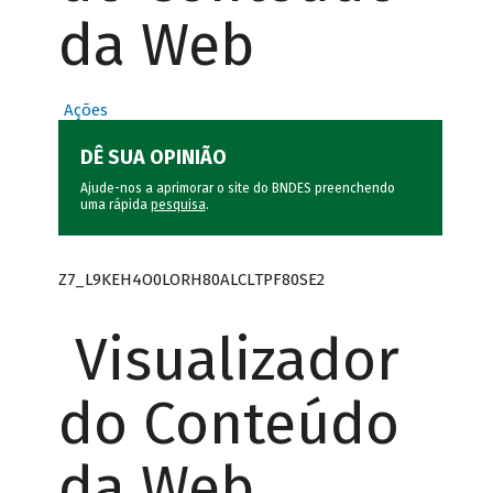
da Web
Ações
DÊ SUA OPINIÃO
Ajude-nos a aprimorar o site do BNDES preenchendo
uma rápida
pesquisa
.
Z7_L9KEH4O0LORH80ALCLTPF80SE2
Visualizador
do Conteúdo
da Web