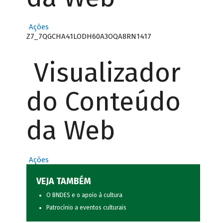
Ações
Z7_7QGCHA41LODH60A3OQA8RN1417
Visualizador
do Conteúdo
da Web
Ações
VEJA TAMBÉM
O BNDES e o apoio à cultura
Patrocínio a eventos culturais