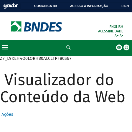
COMUNICA BR
ACESSO À INFORMAÇÃO
PARTI
ENGLISH
ACESSIBILIDADE
A+
A-
Busca
Z7_L9KEH4O0LORH80ALCLTPF80S67
Visualizador do
Conteúdo da Web
Ações