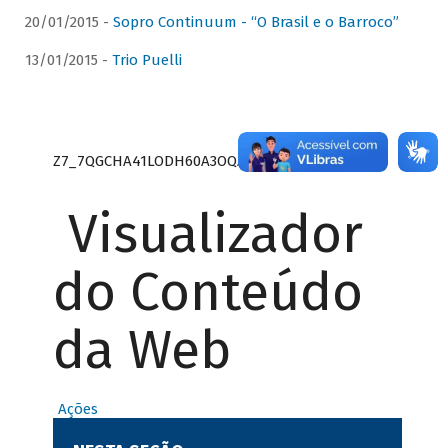
20/01/2015 -
Sopro Continuum - “O Brasil e o Barroco”
13/01/2015 -
Trio Puelli
Z7_7QGCHA41LODH60A3OQA8RN1415
Visualizador
do Conteúdo
da Web
Ações