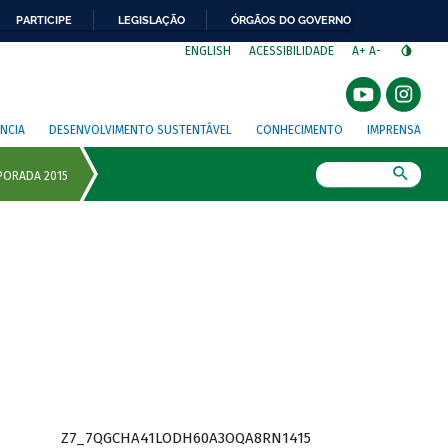
PARTICIPE
LEGISLAÇÃO
ÓRGÃOS DO GOVERNO
⁣
ENGLISH
ACESSIBILIDADE
A+
A-
NCIA
DESENVOLVIMENTO SUSTENTÁVEL
CONHECIMENTO
IMPRENSA
Busca
Z7_7QGCHA41LODH60A3OQA8RN1415