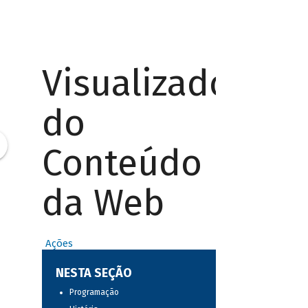
Visualizador
do
Conteúdo
da Web
Ações
NESTA SEÇÃO
Programação