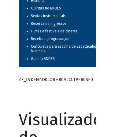
História
Quintas no BNDES
Sextas instrumentais
Reserva de ingressos
Filmes e festivais de cinema
Receba a programação
Concursos para Escolha de Espetáculos
Musicais
Galeria BNDES
Z7_L9KEH4O0LORH80ALCLTPF80SE0
Visualizador