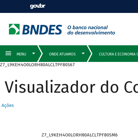
Z7_L9KEH4O0LORH80ALCLTPF80S67
Visualizador do 
Ações
Z7_L9KEH4O0LORH80ALCLTPF80SM6