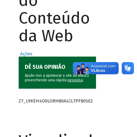
do
Conteúdo
da Web
Ações
DÊ SUA OPINIÃO
Ajude-nos a aprimorar o site do BNDES
preenchendo uma rápida
pesquisa
.
Z7_L9KEH4O0LORH80ALCLTPF80SE2