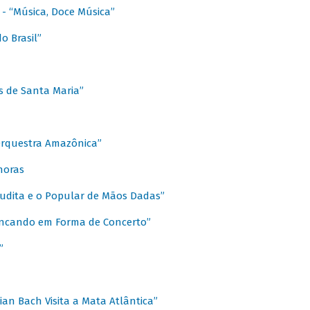
s - “Música, Doce Música”
o Brasil”
s de Santa Maria”
 Orquestra Amazônica”
onoras
rudita e o Popular de Mãos Dadas”
rincando em Forma de Concerto”
”
ian Bach Visita a Mata Atlântica”