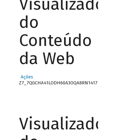
Visualizador
do
Conteúdo
da Web
Ações
Z7_7QGCHA41LODH60A3OQA8RN1417
Visualizador