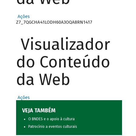
Ações
Z7_7QGCHA41LODH60A3OQA8RN1417
Visualizador
do Conteúdo
da Web
Ações
VEJA TAMBÉM
O BNDES e o apoio à cultura
Patrocínio a eventos culturais