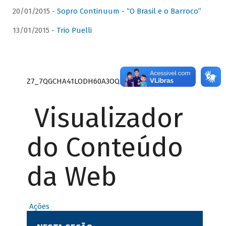
20/01/2015 -
Sopro Continuum - “O Brasil e o Barroco”
13/01/2015 -
Trio Puelli
Z7_7QGCHA41LODH60A3OQA8RN1415
Visualizador
do Conteúdo
da Web
Ações