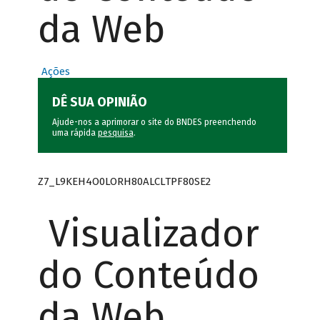
da Web
Ações
DÊ SUA OPINIÃO
Ajude-nos a aprimorar o site do BNDES preenchendo
uma rápida
pesquisa
.
Z7_L9KEH4O0LORH80ALCLTPF80SE2
Visualizador
do Conteúdo
da Web