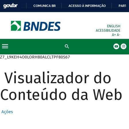
COMUNICA BR
ACESSO À INFORMAÇÃO
PARTI
ENGLISH
ACESSIBILIDADE
A+
A-
Busca
Z7_L9KEH4O0LORH80ALCLTPF80S67
Visualizador do
Conteúdo da Web
Ações