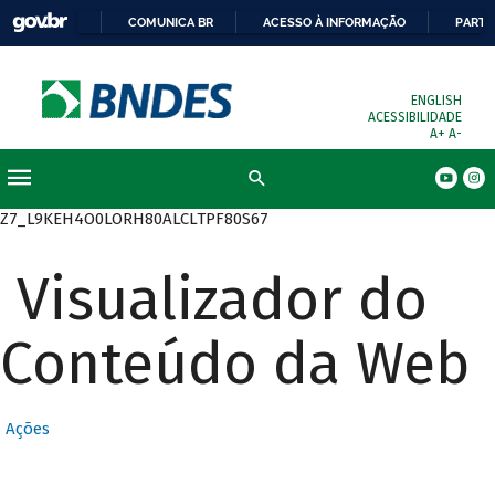
COMUNICA BR
ACESSO À INFORMAÇÃO
PARTI
ENGLISH
ACESSIBILIDADE
A+
A-
Busca
Z7_L9KEH4O0LORH80ALCLTPF80S67
Visualizador do
Conteúdo da Web
Ações