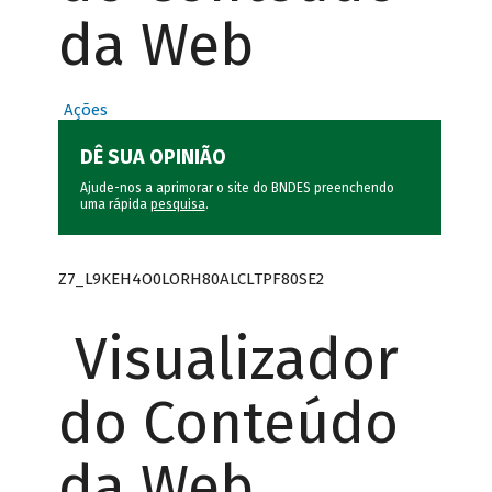
da Web
Ações
DÊ SUA OPINIÃO
Ajude-nos a aprimorar o site do BNDES preenchendo
uma rápida
pesquisa
.
Z7_L9KEH4O0LORH80ALCLTPF80SE2
Visualizador
do Conteúdo
da Web