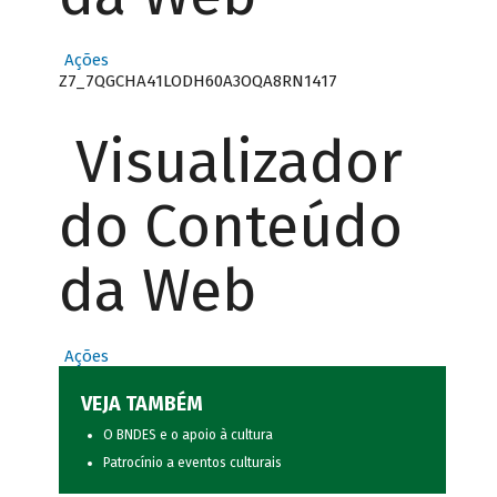
Ações
Z7_7QGCHA41LODH60A3OQA8RN1417
Visualizador
do Conteúdo
da Web
Ações
VEJA TAMBÉM
O BNDES e o apoio à cultura
Patrocínio a eventos culturais