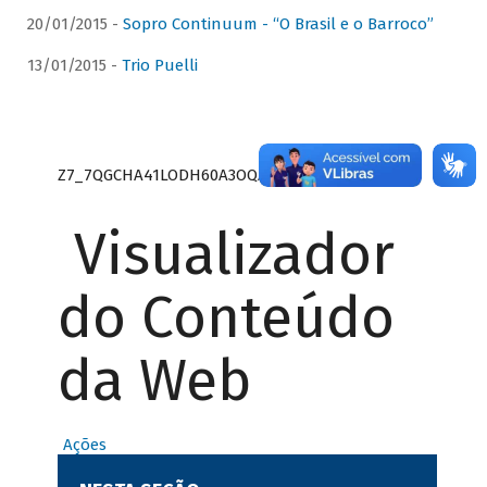
20/01/2015 -
Sopro Continuum - “O Brasil e o Barroco”
13/01/2015 -
Trio Puelli
Z7_7QGCHA41LODH60A3OQA8RN1415
Visualizador
do Conteúdo
da Web
Ações