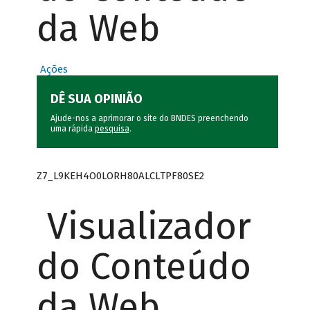
da Web
Ações
DÊ SUA OPINIÃO
Ajude-nos a aprimorar o site do BNDES preenchendo
uma rápida
pesquisa
.
Z7_L9KEH4O0LORH80ALCLTPF80SE2
Visualizador
do Conteúdo
da Web