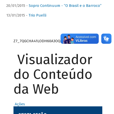
20/01/2015 -
Sopro Continuum - “O Brasil e o Barroco”
13/01/2015 -
Trio Puelli
Z7_7QGCHA41LODH60A3OQA8RN1415
Visualizador
do Conteúdo
da Web
Ações