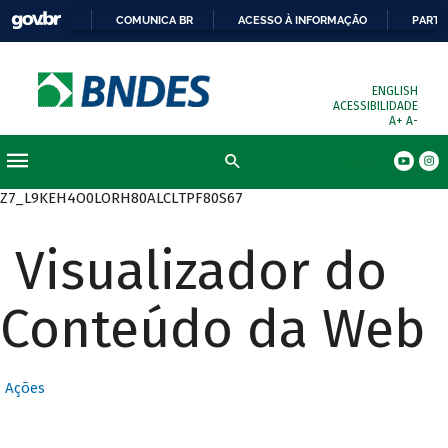
COMUNICA BR
ACESSO À INFORMAÇÃO
PARTI
ENGLISH
ACESSIBILIDADE
A+
A-
Busca
Z7_L9KEH4O0LORH80ALCLTPF80S67
Visualizador do
Conteúdo da Web
Ações