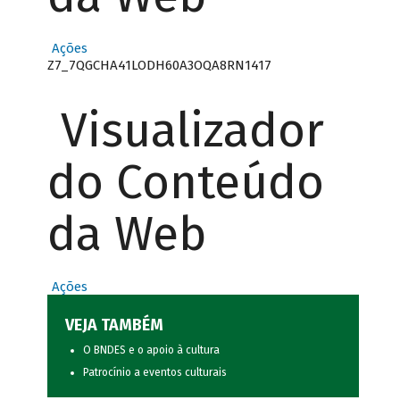
Ações
Z7_7QGCHA41LODH60A3OQA8RN1417
Visualizador
do Conteúdo
da Web
Ações
VEJA TAMBÉM
O BNDES e o apoio à cultura
Patrocínio a eventos culturais