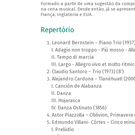
Formado a partir de uma sugestão da composit
na cena musical. Desde então, já se apresen
França, Inglaterra e EUA.
Repertório
Leonard Bernstein – Piano Trio (1937)
Adagio non troppo - Più mosso - All
Tempo di marcia
Largo - Allegro vivo et molto ritmic
Claudio Santoro – Trio (1973) (8')
Alejandro Cardona – Tlanéhuatl (2006)
Canción de Alabanza
Danza
Hojarasca
Danza Ostinato (1856)
Astor Piazzolla – Oblivion, Primavera 
Edmundo Villani- Côrtes – Cinco miniat
Prelúdio