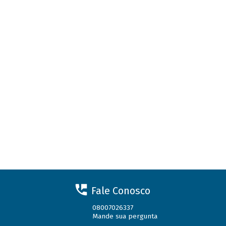
Fale Conosco
08007026337
Mande sua pergunta