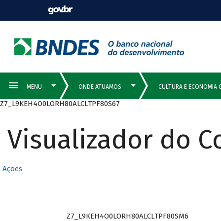
Z7_L9KEH4O0LORH80ALCLTPF80S67
Visualizador do 
Ações
Z7_L9KEH4O0LORH80ALCLTPF80SM6