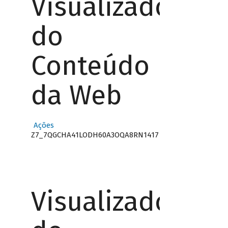
Visualizador
do
Conteúdo
da Web
Ações
Z7_7QGCHA41LODH60A3OQA8RN1417
Visualizador