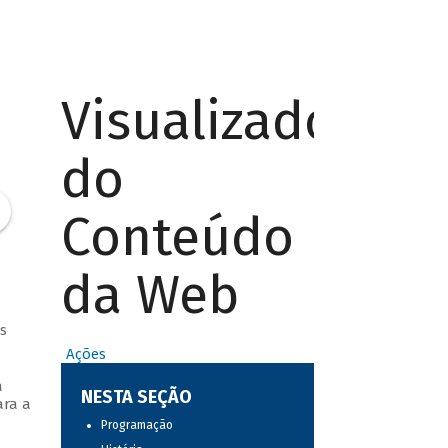
Visualizador
do
Conteúdo
da Web
s
Ações
a
NESTA SEÇÃO
ara a
Programação