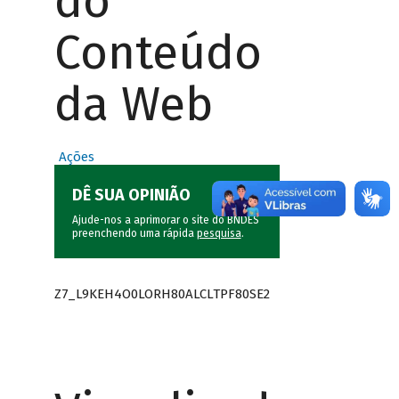
do
Conteúdo
da Web
Ações
DÊ SUA OPINIÃO
Ajude-nos a aprimorar o site do BNDES
preenchendo uma rápida
pesquisa
.
Z7_L9KEH4O0LORH80ALCLTPF80SE2