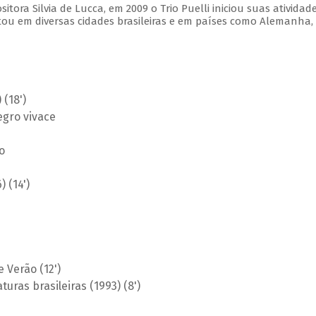
ora Silvia de Lucca, em 2009 o Trio Puelli iniciou suas atividad
tou em diversas cidades brasileiras e em países como Alemanha,
 (18')
egro vivace
o
 (14')
e Verão (12')
uras brasileiras (1993) (8')