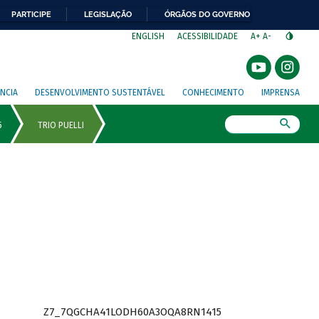
PARTICIPE
LEGISLAÇÃO
ÓRGÃOS DO GOVERNO
⁣
ENGLISH
ACESSIBILIDADE
A+
A-
NCIA
DESENVOLVIMENTO SUSTENTÁVEL
CONHECIMENTO
IMPRENSA
Busca
Z7_7QGCHA41LODH60A3OQA8RN1415