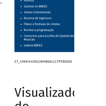
História
es
Quintas no BNDES
Sextas instrumentais
Reserva de ingressos
Filmes e festivais de cinema
Receba a programação
Concursos para Escolha de Espetáculos
Musicais
Galeria BNDES
Z7_L9KEH4O0LORH80ALCLTPF80SE0
Visualizador