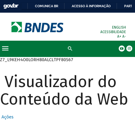
COMUNICA BR
ACESSO À INFORMAÇÃO
PARTI
ENGLISH
ACESSIBILIDADE
A+
A-
Busca
Z7_L9KEH4O0LORH80ALCLTPF80S67
Visualizador do
Conteúdo da Web
Ações