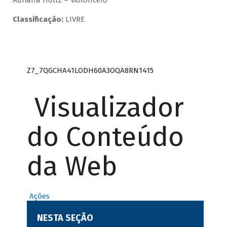
Adriana Holtz – Violoncelo
Classificação:
LIVRE
Z7_7QGCHA41LODH60A3OQA8RN1415
Visualizador
do Conteúdo
da Web
Ações
NESTA SEÇÃO