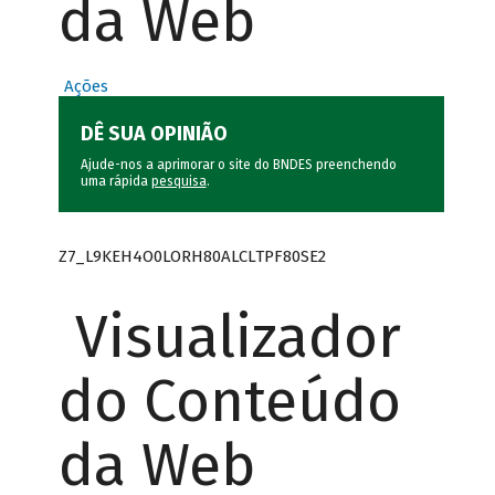
da Web
Ações
DÊ SUA OPINIÃO
Ajude-nos a aprimorar o site do BNDES preenchendo
uma rápida
pesquisa
.
Z7_L9KEH4O0LORH80ALCLTPF80SE2
Visualizador
do Conteúdo
da Web