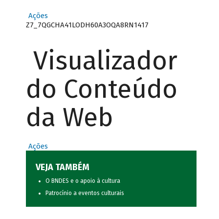
Ações
Z7_7QGCHA41LODH60A3OQA8RN1417
Visualizador
do Conteúdo
da Web
Ações
VEJA TAMBÉM
O BNDES e o apoio à cultura
Patrocínio a eventos culturais