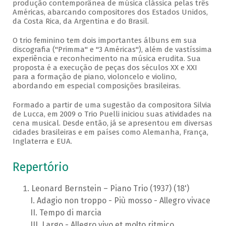
produção contemporânea de música clássica pelas três
Américas, abarcando compositores dos Estados Unidos,
da Costa Rica, da Argentina e do Brasil.
O trio feminino tem dois importantes álbuns em sua
discografia ("Primma" e "3 Américas"), além de vastíssima
experiência e reconhecimento na música erudita. Sua
proposta é a execução de peças dos séculos XX e XXI
para a formação de piano, violoncelo e violino,
abordando em especial composições brasileiras.
Formado a partir de uma sugestão da compositora Silvia
de Lucca, em 2009 o Trio Puelli iniciou suas atividades na
cena musical. Desde então, já se apresentou em diversas
cidades brasileiras e em países como Alemanha, França,
Inglaterra e EUA.
Repertório
Leonard Bernstein – Piano Trio (1937) (18')
Adagio non troppo - Più mosso - Allegro vivace
Tempo di marcia
Largo - Allegro vivo et molto ritmico