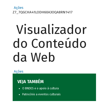
Ações
Z7_7QGCHA41LODH60A3OQA8RN1417
Visualizador
do Conteúdo
da Web
Ações
VEJA TAMBÉM
O BNDES e o apoio à cultura
Patrocínio a eventos culturais