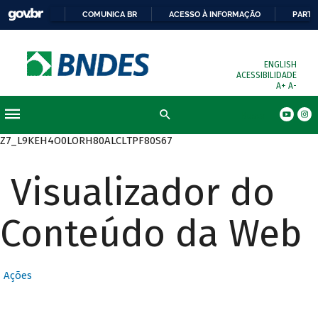
COMUNICA BR
ACESSO À INFORMAÇÃO
PARTI
ENGLISH
ACESSIBILIDADE
A+
A-
Busca
Z7_L9KEH4O0LORH80ALCLTPF80S67
Visualizador do
Conteúdo da Web
Ações