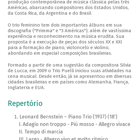
produção contemporânea de música clássica pelas três
Américas, abarcando compositores dos Estados Unidos,
da Costa Rica, da Argentina e do Brasil.
O trio feminino tem dois importantes álbuns em sua
discografia ("Primma" e "3 Américas"), além de vastíssima
experiência e reconhecimento na música erudita. Sua
proposta é a execução de peças dos séculos XX e XXI
para a formação de piano, violoncelo e violino,
abordando em especial composições brasileiras.
Formado a partir de uma sugestão da compositora Silvia
de Lucca, em 2009 o Trio Puelli iniciou suas atividades na
cena musical. Desde então, já se apresentou em diversas
cidades brasileiras e em países como Alemanha, França,
Inglaterra e EUA.
Repertório
Leonard Bernstein – Piano Trio (1937) (18')
Adagio non troppo - Più mosso - Allegro vivace
Tempo di marcia
Largo - Allegro vivo et molto ritmico