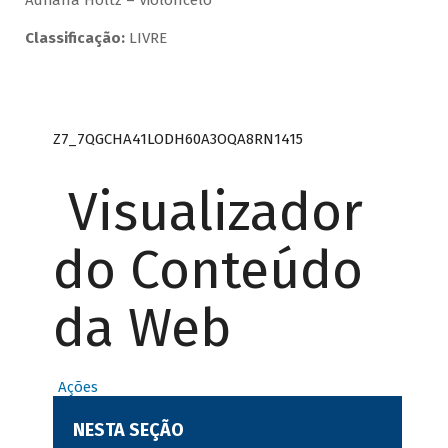
Adriana Holtz – Violoncelo
Classificação:
LIVRE
Z7_7QGCHA41LODH60A3OQA8RN1415
Visualizador
do Conteúdo
da Web
Ações
NESTA SEÇÃO