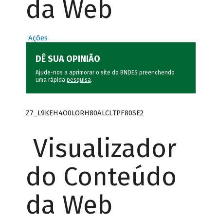
da Web
Ações
DÊ SUA OPINIÃO
Ajude-nos a aprimorar o site do BNDES preenchendo
uma rápida
pesquisa
.
Z7_L9KEH4O0LORH80ALCLTPF80SE2
Visualizador
do Conteúdo
da Web