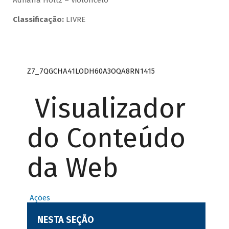
Adriana Holtz – Violoncelo
Classificação:
LIVRE
Z7_7QGCHA41LODH60A3OQA8RN1415
Visualizador
do Conteúdo
da Web
Ações
NESTA SEÇÃO