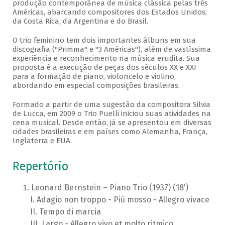
produção contemporânea de música clássica pelas três
Américas, abarcando compositores dos Estados Unidos,
da Costa Rica, da Argentina e do Brasil.
O trio feminino tem dois importantes álbuns em sua
discografia ("Primma" e "3 Américas"), além de vastíssima
experiência e reconhecimento na música erudita. Sua
proposta é a execução de peças dos séculos XX e XXI
para a formação de piano, violoncelo e violino,
abordando em especial composições brasileiras.
Formado a partir de uma sugestão da compositora Silvia
de Lucca, em 2009 o Trio Puelli iniciou suas atividades na
cena musical. Desde então, já se apresentou em diversas
cidades brasileiras e em países como Alemanha, França,
Inglaterra e EUA.
Repertório
Leonard Bernstein – Piano Trio (1937) (18')
Adagio non troppo - Più mosso - Allegro vivace
Tempo di marcia
Largo - Allegro vivo et molto ritmico