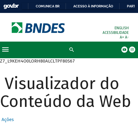
COMUNICA BR
ACESSO À INFORMAÇÃO
PARTI
ENGLISH
ACESSIBILIDADE
A+
A-
Busca
Z7_L9KEH4O0LORH80ALCLTPF80S67
Visualizador do
Conteúdo da Web
Ações