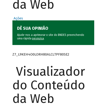
da Web
Ações
DÊ SUA OPINIÃO
Ajude-nos a aprimorar o site do BNDES preenchendo
uma rápida
pesquisa
.
Z7_L9KEH4O0LORH80ALCLTPF80SE2
Visualizador
do Conteúdo
da Web