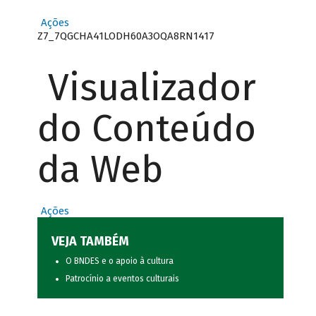
Ações
Z7_7QGCHA41LODH60A3OQA8RN1417
Visualizador
do Conteúdo
da Web
Ações
VEJA TAMBÉM
O BNDES e o apoio à cultura
Patrocínio a eventos culturais