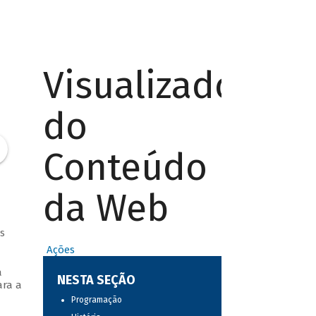
Visualizador
do
Conteúdo
da Web
s
Ações
a
NESTA SEÇÃO
ara a
Programação