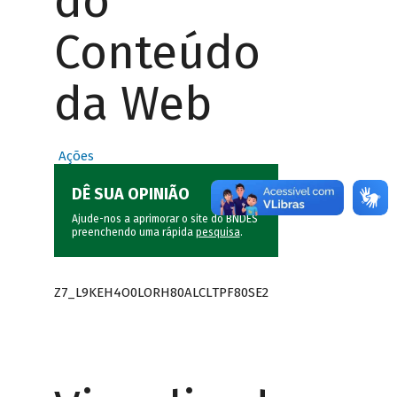
do
Conteúdo
da Web
Ações
DÊ SUA OPINIÃO
Ajude-nos a aprimorar o site do BNDES
preenchendo uma rápida
pesquisa
.
Z7_L9KEH4O0LORH80ALCLTPF80SE2