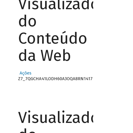
Visualizador
do
Conteúdo
da Web
Ações
Z7_7QGCHA41LODH60A3OQA8RN1417
Visualizador