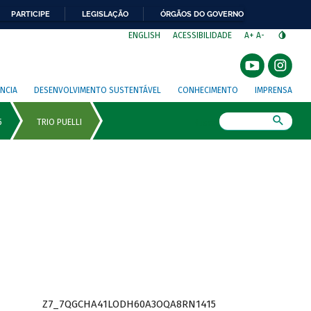
PARTICIPE
LEGISLAÇÃO
ÓRGÃOS DO GOVERNO
⁣
ENGLISH
ACESSIBILIDADE
A+
A-
NCIA
DESENVOLVIMENTO SUSTENTÁVEL
CONHECIMENTO
IMPRENSA
Busca
Z7_7QGCHA41LODH60A3OQA8RN1415