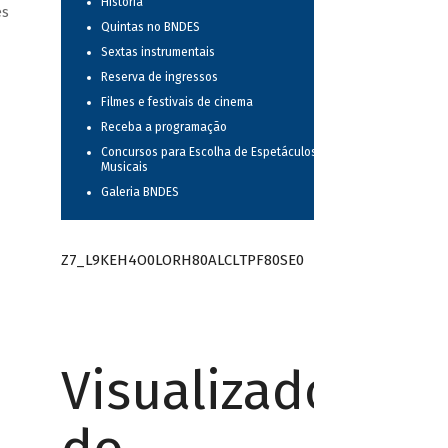
História
es
Quintas no BNDES
Sextas instrumentais
Reserva de ingressos
Filmes e festivais de cinema
Receba a programação
Concursos para Escolha de Espetáculos
Musicais
Galeria BNDES
Z7_L9KEH4O0LORH80ALCLTPF80SE0
Visualizador