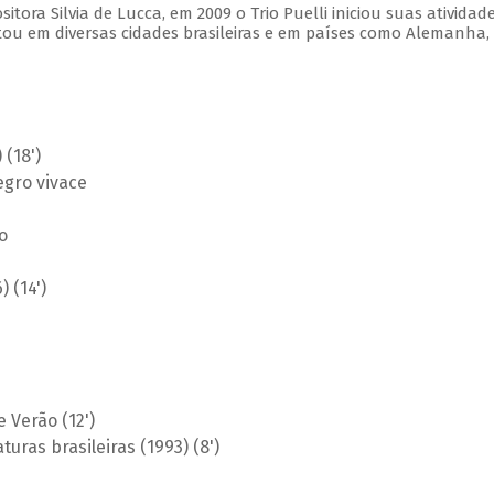
ora Silvia de Lucca, em 2009 o Trio Puelli iniciou suas atividad
tou em diversas cidades brasileiras e em países como Alemanha,
 (18')
egro vivace
o
 (14')
e Verão (12')
uras brasileiras (1993) (8')