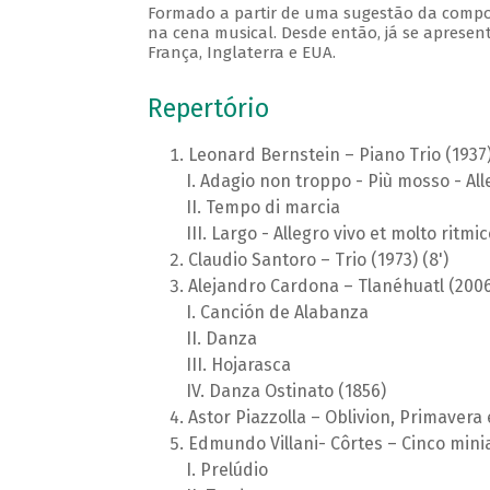
Formado a partir de uma sugestão da composit
na cena musical. Desde então, já se apresen
França, Inglaterra e EUA.
Repertório
Leonard Bernstein – Piano Trio (1937)
Adagio non troppo - Più mosso - All
Tempo di marcia
Largo - Allegro vivo et molto ritmic
Claudio Santoro – Trio (1973) (8')
Alejandro Cardona – Tlanéhuatl (2006)
Canción de Alabanza
Danza
Hojarasca
Danza Ostinato (1856)
Astor Piazzolla – Oblivion, Primavera 
Edmundo Villani- Côrtes – Cinco miniat
Prelúdio