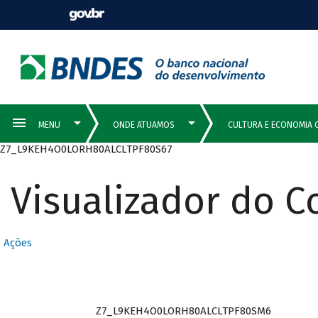
Z7_L9KEH4O0LORH80ALCLTPF80S67
Visualizador do 
Ações
Z7_L9KEH4O0LORH80ALCLTPF80SM6