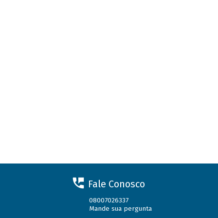
Fale Conosco
08007026337
Mande sua pergunta