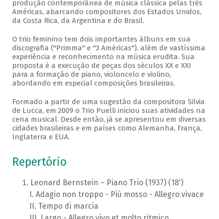
produção contemporânea de música clássica pelas três
Américas, abarcando compositores dos Estados Unidos,
da Costa Rica, da Argentina e do Brasil.
O trio feminino tem dois importantes álbuns em sua
discografia ("Primma" e "3 Américas"), além de vastíssima
experiência e reconhecimento na música erudita. Sua
proposta é a execução de peças dos séculos XX e XXI
para a formação de piano, violoncelo e violino,
abordando em especial composições brasileiras.
Formado a partir de uma sugestão da compositora Silvia
de Lucca, em 2009 o Trio Puelli iniciou suas atividades na
cena musical. Desde então, já se apresentou em diversas
cidades brasileiras e em países como Alemanha, França,
Inglaterra e EUA.
Repertório
Leonard Bernstein – Piano Trio (1937) (18')
Adagio non troppo - Più mosso - Allegro vivace
Tempo di marcia
Largo - Allegro vivo et molto ritmico