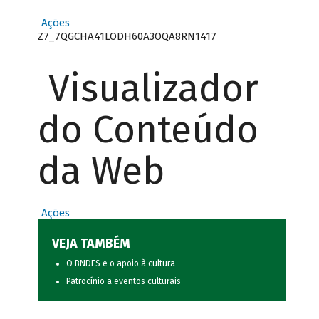
Ações
Z7_7QGCHA41LODH60A3OQA8RN1417
Visualizador
do Conteúdo
da Web
Ações
VEJA TAMBÉM
O BNDES e o apoio à cultura
Patrocínio a eventos culturais