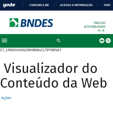
COMUNICA BR
ACESSO À INFORMAÇÃO
PARTI
ENGLISH
ACESSIBILIDADE
A+
A-
Busca
Z7_L9KEH4O0LORH80ALCLTPF80S67
Visualizador do
Conteúdo da Web
Ações