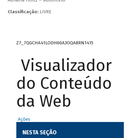
Adriana Holtz – Violoncelo
Classificação:
LIVRE
Z7_7QGCHA41LODH60A3OQA8RN1415
Visualizador
do Conteúdo
da Web
Ações
NESTA SEÇÃO