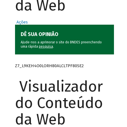
da Web
Ações
DÊ SUA OPINIÃO
Ajude-nos a aprimorar o site do BNDES preenchendo
uma rápida
pesquisa
.
Z7_L9KEH4O0LORH80ALCLTPF80SE2
Visualizador
do Conteúdo
da Web