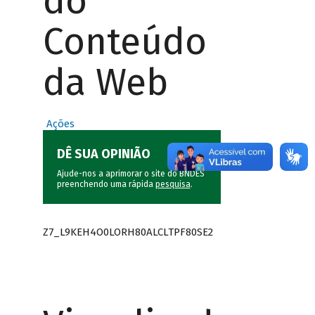
do
Conteúdo
da Web
Ações
DÊ SUA OPINIÃO
Ajude-nos a aprimorar o site do BNDES
preenchendo uma rápida
pesquisa
.
Z7_L9KEH4O0LORH80ALCLTPF80SE2