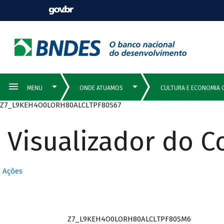
Z7_L9KEH4O0LORH80ALCLTPF80S67
Visualizador do 
Ações
Z7_L9KEH4O0LORH80ALCLTPF80SM6