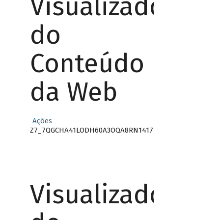
Visualizador
do
Conteúdo
da Web
Ações
Z7_7QGCHA41LODH60A3OQA8RN1417
Visualizador