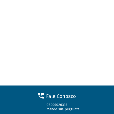
Fale Conosco
08007026337
Mande sua pergunta