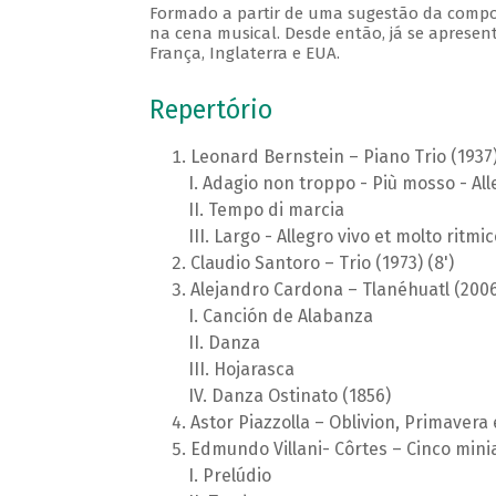
Formado a partir de uma sugestão da composit
na cena musical. Desde então, já se apresen
França, Inglaterra e EUA.
Repertório
Leonard Bernstein – Piano Trio (1937)
Adagio non troppo - Più mosso - All
Tempo di marcia
Largo - Allegro vivo et molto ritmic
Claudio Santoro – Trio (1973) (8')
Alejandro Cardona – Tlanéhuatl (2006)
Canción de Alabanza
Danza
Hojarasca
Danza Ostinato (1856)
Astor Piazzolla – Oblivion, Primavera 
Edmundo Villani- Côrtes – Cinco miniat
Prelúdio