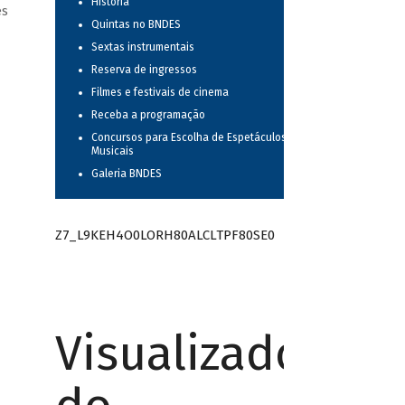
História
es
Quintas no BNDES
Sextas instrumentais
Reserva de ingressos
Filmes e festivais de cinema
Receba a programação
Concursos para Escolha de Espetáculos
Musicais
Galeria BNDES
Z7_L9KEH4O0LORH80ALCLTPF80SE0
Visualizador