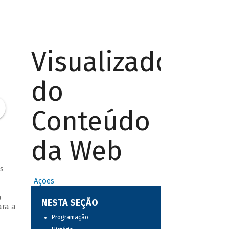
Visualizador
do
Conteúdo
da Web
s
Ações
a
NESTA SEÇÃO
ara a
Programação