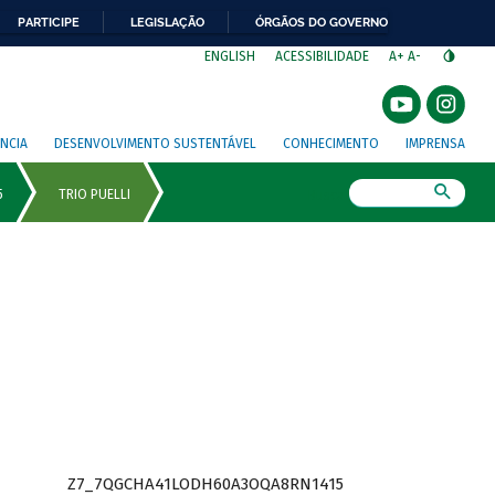
PARTICIPE
LEGISLAÇÃO
ÓRGÃOS DO GOVERNO
⁣
ENGLISH
ACESSIBILIDADE
A+
A-
NCIA
DESENVOLVIMENTO SUSTENTÁVEL
CONHECIMENTO
IMPRENSA
Busca
Z7_7QGCHA41LODH60A3OQA8RN1415