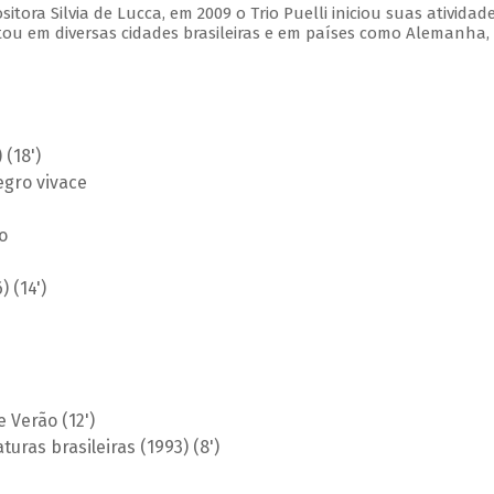
ora Silvia de Lucca, em 2009 o Trio Puelli iniciou suas atividad
tou em diversas cidades brasileiras e em países como Alemanha,
 (18')
egro vivace
o
 (14')
e Verão (12')
uras brasileiras (1993) (8')