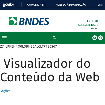
COMUNICA BR
ACESSO À INFORMAÇÃO
PARTI
ENGLISH
ACESSIBILIDADE
A+
A-
Busca
Z7_L9KEH4O0LORH80ALCLTPF80S67
Visualizador do
Conteúdo da Web
Ações