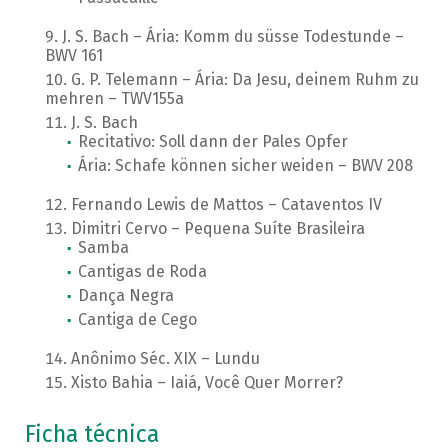
J. S. Bach – Ária: Komm du süsse Todestunde –
BWV 161
G. P. Telemann – Ária: Da Jesu, deinem Ruhm zu
mehren – TWV155a
J. S. Bach
Recitativo: Soll dann der Pales Opfer
Ária: Schafe können sicher weiden – BWV 208
Fernando Lewis de Mattos – Cataventos IV
Dimitri Cervo – Pequena Suíte Brasileira
Samba
Cantigas de Roda
Dança Negra
Cantiga de Cego
Anônimo Séc. XIX – Lundu
Xisto Bahia – Iaiá, Você Quer Morrer?
Ficha técnica