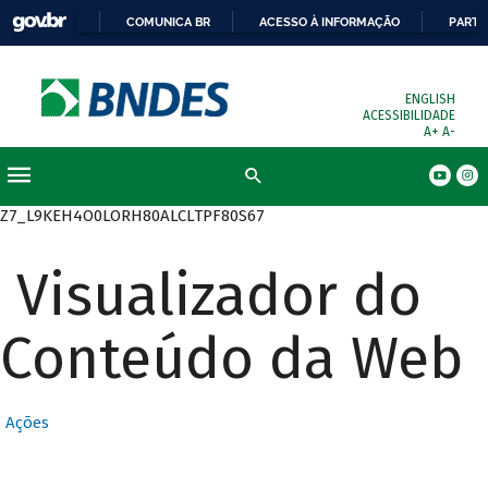
COMUNICA BR
ACESSO À INFORMAÇÃO
PARTI
ENGLISH
ACESSIBILIDADE
A+
A-
Busca
Z7_L9KEH4O0LORH80ALCLTPF80S67
Visualizador do
Conteúdo da Web
Ações