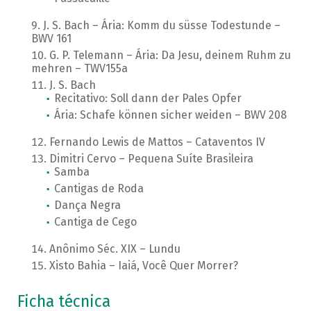
J. S. Bach – Ária: Komm du süsse Todestunde –
BWV 161
G. P. Telemann – Ária: Da Jesu, deinem Ruhm zu
mehren – TWV155a
J. S. Bach
Recitativo: Soll dann der Pales Opfer
Ária: Schafe können sicher weiden – BWV 208
Fernando Lewis de Mattos – Cataventos IV
Dimitri Cervo – Pequena Suíte Brasileira
Samba
Cantigas de Roda
Dança Negra
Cantiga de Cego
Anônimo Séc. XIX – Lundu
Xisto Bahia – Iaiá, Você Quer Morrer?
Ficha técnica