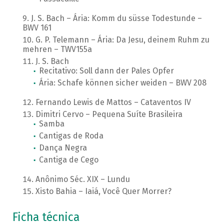
J. S. Bach – Ária: Komm du süsse Todestunde –
BWV 161
G. P. Telemann – Ária: Da Jesu, deinem Ruhm zu
mehren – TWV155a
J. S. Bach
Recitativo: Soll dann der Pales Opfer
Ária: Schafe können sicher weiden – BWV 208
Fernando Lewis de Mattos – Cataventos IV
Dimitri Cervo – Pequena Suíte Brasileira
Samba
Cantigas de Roda
Dança Negra
Cantiga de Cego
Anônimo Séc. XIX – Lundu
Xisto Bahia – Iaiá, Você Quer Morrer?
Ficha técnica