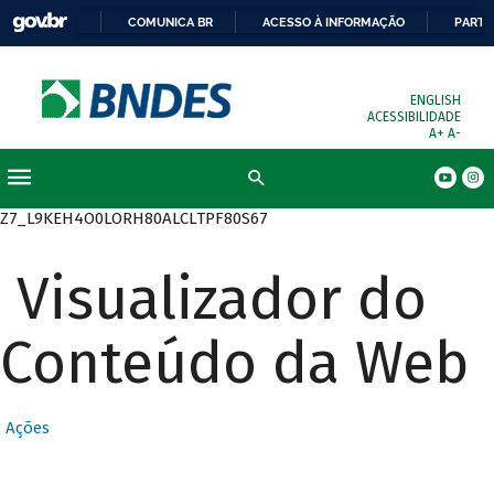
COMUNICA BR
ACESSO À INFORMAÇÃO
PARTI
ENGLISH
ACESSIBILIDADE
A+
A-
Busca
Z7_L9KEH4O0LORH80ALCLTPF80S67
Visualizador do
Conteúdo da Web
Ações