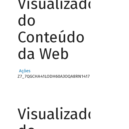
Visualizador
do
Conteúdo
da Web
Ações
Z7_7QGCHA41LODH60A3OQA8RN1417
Visualizador