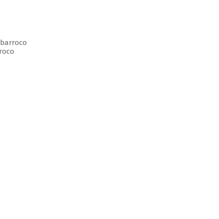
 barroco
roco