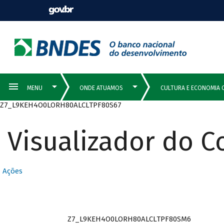
Z7_L9KEH4O0LORH80ALCLTPF80S67
Visualizador do 
Ações
Z7_L9KEH4O0LORH80ALCLTPF80SM6