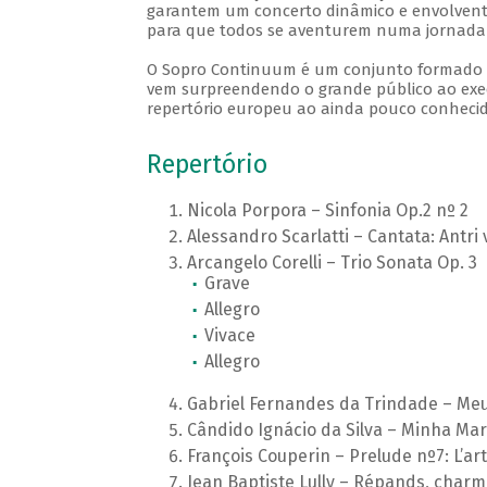
garantem um concerto dinâmico e envolvente.
para que todos se aventurem numa jornada 
O Sopro Continuum é um conjunto formado po
vem surpreendendo o grande público ao execu
repertório europeu ao ainda pouco conhecido
Repertório
Nicola Porpora – Sinfonia Op.2 nº 2
Alessandro Scarlatti – Cantata: Antri
Arcangelo Corelli – Trio Sonata Op. 3
Grave
Allegro
Vivace
Allegro
Gabriel Fernandes da Trindade – Meu
Cândido Ignácio da Silva – Minha Marí
François Couperin – Prelude nº7: L’art
Jean Baptiste Lully – Répands, charm