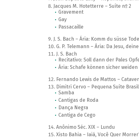
Jacques M. Hotetterre – Suíte nº 2
Gravement
Gay
Passacaille
J. S. Bach – Ária: Komm du süsse Tod
G. P. Telemann – Ária: Da Jesu, de
J. S. Bach
Recitativo: Soll dann der Pales Opf
Ária: Schafe können sicher weiden
Fernando Lewis de Mattos – Cataven
Dimitri Cervo – Pequena Suíte Brasil
Samba
Cantigas de Roda
Dança Negra
Cantiga de Cego
Anônimo Séc. XIX – Lundu
Xisto Bahia – Iaiá, Você Quer Morrer