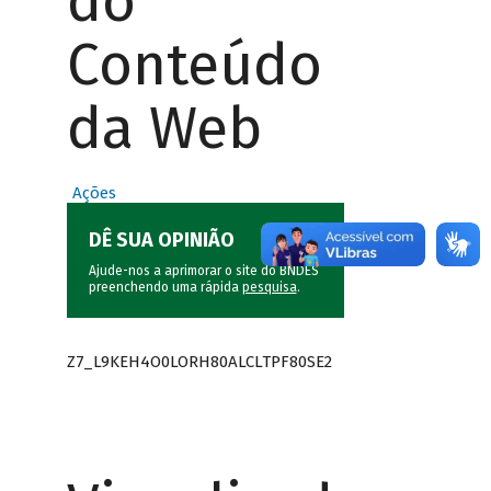
do
Conteúdo
da Web
Ações
DÊ SUA OPINIÃO
Ajude-nos a aprimorar o site do BNDES
preenchendo uma rápida
pesquisa
.
Z7_L9KEH4O0LORH80ALCLTPF80SE2