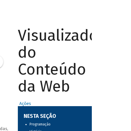
Visualizador
do
Conteúdo
da Web
Ações
NESTA SEÇÃO
Programação
das,