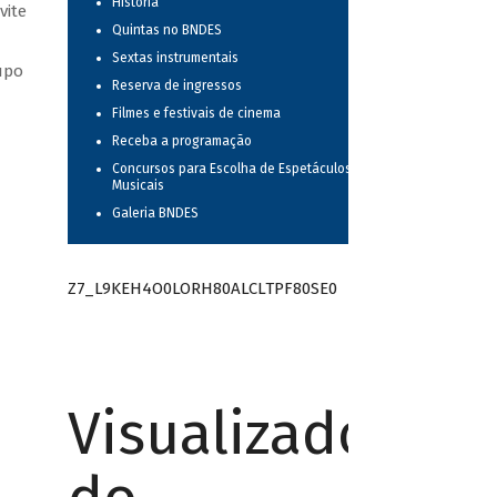
História
vite
Quintas no BNDES
Sextas instrumentais
upo
Reserva de ingressos
Filmes e festivais de cinema
Receba a programação
Concursos para Escolha de Espetáculos
Musicais
Galeria BNDES
Z7_L9KEH4O0LORH80ALCLTPF80SE0
Visualizador