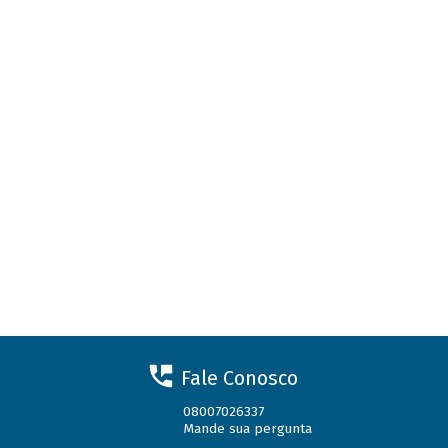
Fale Conosco
08007026337
Mande sua pergunta