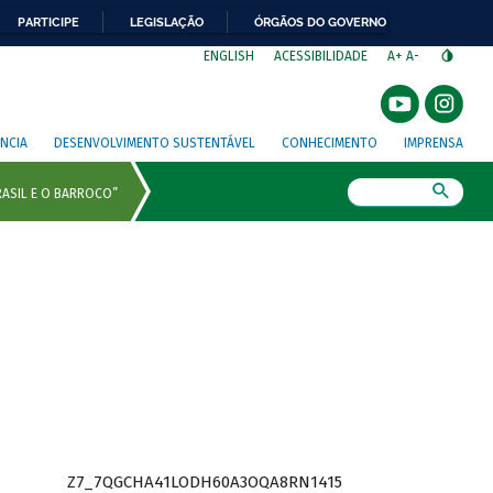
PARTICIPE
LEGISLAÇÃO
ÓRGÃOS DO GOVERNO
⁣
ENGLISH
ACESSIBILIDADE
A+
A-
NCIA
DESENVOLVIMENTO SUSTENTÁVEL
CONHECIMENTO
IMPRENSA
Busca
Z7_7QGCHA41LODH60A3OQA8RN1415