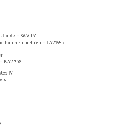
estunde – BWV 161
inem Ruhm zu mehren – TWV155a
er
 – BWV 208
tos IV
eira
?