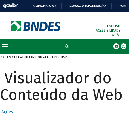
COMUNICA BR
ACESSO À INFORMAÇÃO
PARTI
ENGLISH
ACESSIBILIDADE
A+
A-
Busca
Z7_L9KEH4O0LORH80ALCLTPF80S67
Visualizador do
Conteúdo da Web
Ações