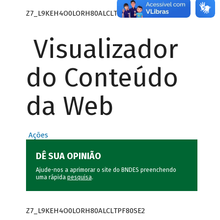
Z7_L9KEH4O0LORH80ALCLTPF80SE0
Visualizador
do Conteúdo
da Web
Ações
DÊ SUA OPINIÃO
Ajude-nos a aprimorar o site do BNDES preenchendo
uma rápida
pesquisa
.
Z7_L9KEH4O0LORH80ALCLTPF80SE2