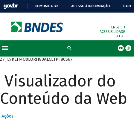
COMUNICA BR
ACESSO À INFORMAÇÃO
PARTI
ENGLISH
ACESSIBILIDADE
A+
A-
Busca
Z7_L9KEH4O0LORH80ALCLTPF80S67
Visualizador do
Conteúdo da Web
Ações