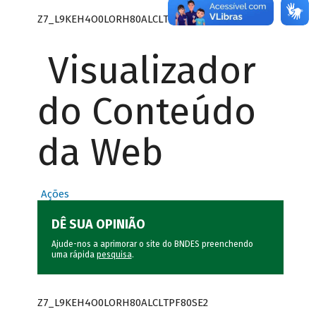
Z7_L9KEH4O0LORH80ALCLTPF80SE0
Visualizador
do Conteúdo
da Web
Ações
DÊ SUA OPINIÃO
Ajude-nos a aprimorar o site do BNDES preenchendo
uma rápida
pesquisa
.
Z7_L9KEH4O0LORH80ALCLTPF80SE2