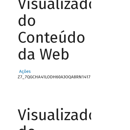
Visualizador
do
Conteúdo
da Web
Ações
Z7_7QGCHA41LODH60A3OQA8RN1417
Visualizador