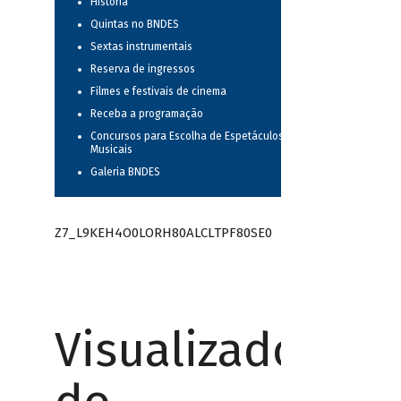
História
Quintas no BNDES
Sextas instrumentais
Reserva de ingressos
Filmes e festivais de cinema
Receba a programação
Concursos para Escolha de Espetáculos
Musicais
Galeria BNDES
Z7_L9KEH4O0LORH80ALCLTPF80SE0
Visualizador