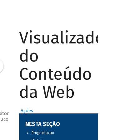
Visualizador
do
Conteúdo
da Web
Ações
itor
buco.
NESTA SEÇÃO
Programação