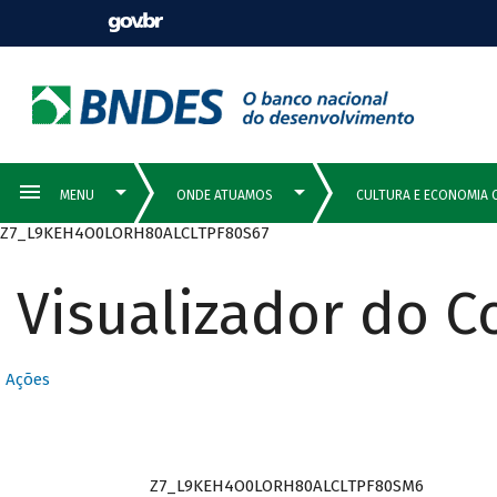
Z7_L9KEH4O0LORH80ALCLTPF80S67
Visualizador do 
Ações
Z7_L9KEH4O0LORH80ALCLTPF80SM6