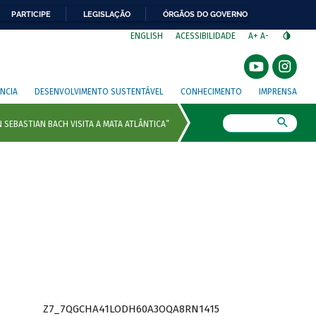
PARTICIPE
LEGISLAÇÃO
ÓRGÃOS DO GOVERNO
⁣
ENGLISH
ACESSIBILIDADE
A+
A-
NCIA
DESENVOLVIMENTO SUSTENTÁVEL
CONHECIMENTO
IMPRENSA
Busca
Z7_7QGCHA41LODH60A3OQA8RN1415