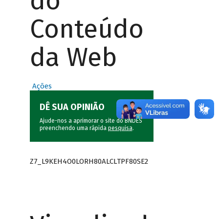
do
Conteúdo
da Web
Ações
DÊ SUA OPINIÃO
Ajude-nos a aprimorar o site do BNDES
preenchendo uma rápida
pesquisa
.
Z7_L9KEH4O0LORH80ALCLTPF80SE2