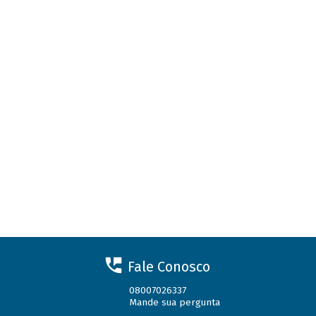
Fale Conosco
08007026337
Mande sua pergunta