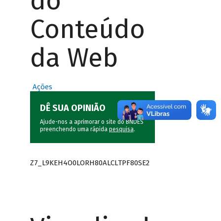
do
Conteúdo
da Web
Ações
DÊ SUA OPINIÃO
Ajude-nos a aprimorar o site do BNDES
preenchendo uma rápida
pesquisa
.
Z7_L9KEH4O0LORH80ALCLTPF80SE2