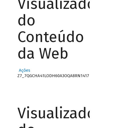
Visualizador
do
Conteúdo
da Web
Ações
Z7_7QGCHA41LODH60A3OQA8RN1417
Visualizador