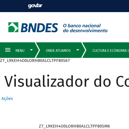
Z7_L9KEH4O0LORH80ALCLTPF80S67
Visualizador do 
Ações
Z7_L9KEH4O0LORH80ALCLTPF80SM6