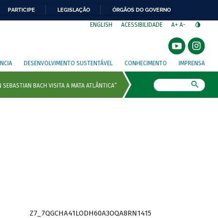
PARTICIPE
LEGISLAÇÃO
ÓRGÃOS DO GOVERNO
⁣
ENGLISH
ACESSIBILIDADE
A+
A-
NCIA
DESENVOLVIMENTO SUSTENTÁVEL
CONHECIMENTO
IMPRENSA
Busca
Z7_7QGCHA41LODH60A3OQA8RN1415