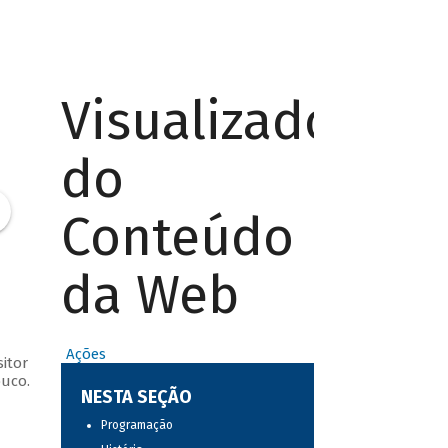
Visualizador
do
Conteúdo
da Web
Ações
itor
buco.
NESTA SEÇÃO
Programação