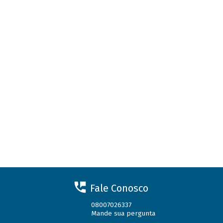
Fale Conosco
08007026337
Mande sua pergunta