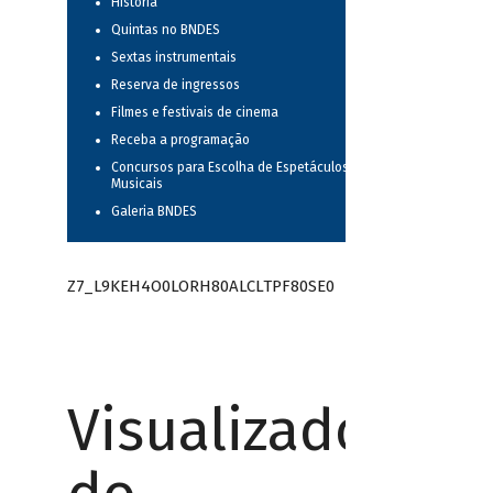
História
Quintas no BNDES
Sextas instrumentais
Reserva de ingressos
Filmes e festivais de cinema
Receba a programação
Concursos para Escolha de Espetáculos
Musicais
Galeria BNDES
Z7_L9KEH4O0LORH80ALCLTPF80SE0
Visualizador