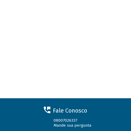
Fale Conosco
08007026337
Mande sua pergunta