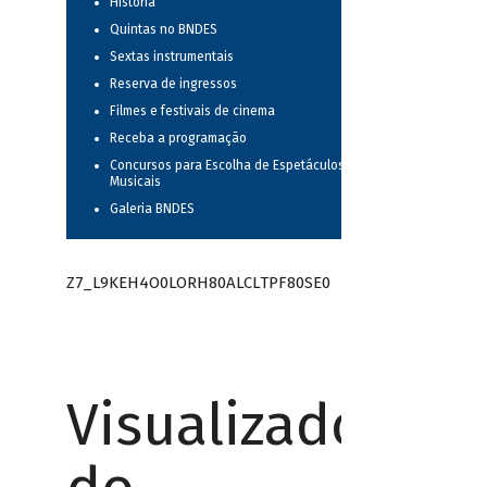
História
Quintas no BNDES
Sextas instrumentais
Reserva de ingressos
Filmes e festivais de cinema
Receba a programação
Concursos para Escolha de Espetáculos
Musicais
Galeria BNDES
Z7_L9KEH4O0LORH80ALCLTPF80SE0
Visualizador