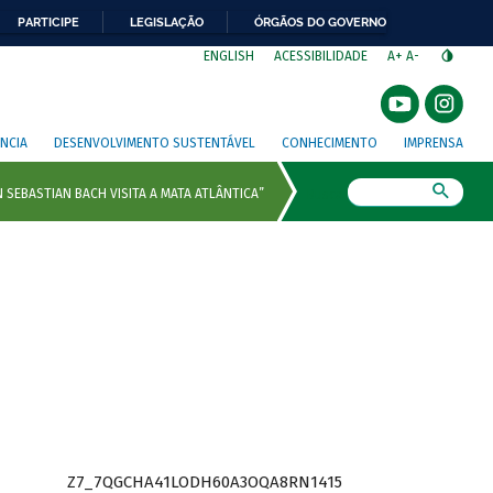
PARTICIPE
LEGISLAÇÃO
ÓRGÃOS DO GOVERNO
⁣
ENGLISH
ACESSIBILIDADE
A+
A-
NCIA
DESENVOLVIMENTO SUSTENTÁVEL
CONHECIMENTO
IMPRENSA
Busca
Z7_7QGCHA41LODH60A3OQA8RN1415