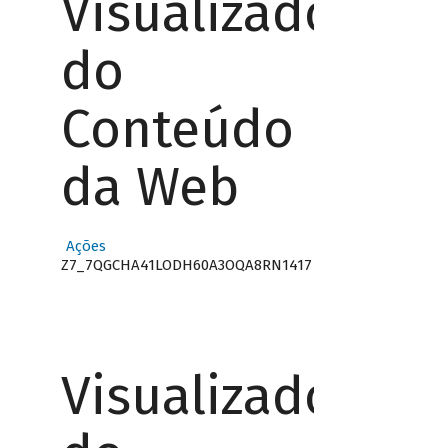
Visualizador
do
Conteúdo
da Web
Ações
Z7_7QGCHA41LODH60A3OQA8RN1417
Visualizador