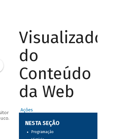
Visualizador
do
Conteúdo
da Web
Ações
itor
buco.
NESTA SEÇÃO
Programação