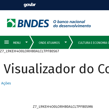
Z7_L9KEH4O0LORH80ALCLTPF80S67
Visualizador do 
Ações
Z7_L9KEH4O0LORH80ALCLTPF80SM6