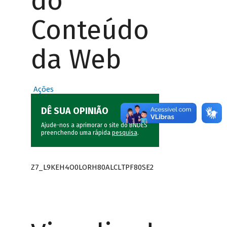
do
Conteúdo
da Web
Ações
DÊ SUA OPINIÃO
Ajude-nos a aprimorar o site do BNDES
preenchendo uma rápida
pesquisa
.
Z7_L9KEH4O0LORH80ALCLTPF80SE2