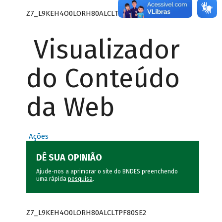
Z7_L9KEH4O0LORH80ALCLTPF80SE0
Visualizador
do Conteúdo
da Web
Ações
DÊ SUA OPINIÃO
Ajude-nos a aprimorar o site do BNDES preenchendo
uma rápida
pesquisa
.
Z7_L9KEH4O0LORH80ALCLTPF80SE2