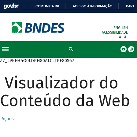
COMUNICA BR
ACESSO À INFORMAÇÃO
PARTI
ENGLISH
ACESSIBILIDADE
A+
A-
Busca
Z7_L9KEH4O0LORH80ALCLTPF80S67
Visualizador do
Conteúdo da Web
Ações