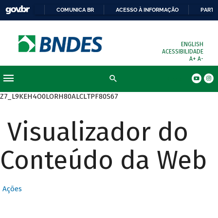
COMUNICA BR
ACESSO À INFORMAÇÃO
PARTI
ENGLISH
ACESSIBILIDADE
A+
A-
Busca
Z7_L9KEH4O0LORH80ALCLTPF80S67
Visualizador do
Conteúdo da Web
Ações