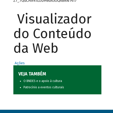
Z7_7QGCHA41LODH60A3OQA8RN1417
Visualizador
do Conteúdo
da Web
Ações
VEJA TAMBÉM
O BNDES e o apoio à cultura
Patrocínio a eventos culturais