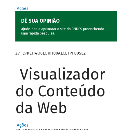
Ações
DÊ SUA OPINIÃO
Ajude-nos a aprimorar o site do BNDES preenchendo
uma rápida
pesquisa
.
Z7_L9KEH4O0LORH80ALCLTPF80SE2
Visualizador
do Conteúdo
da Web
Ações