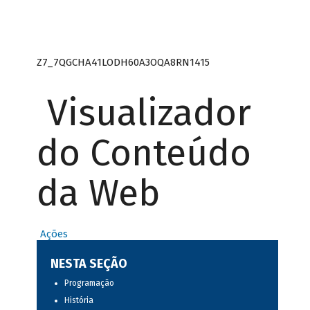
Z7_7QGCHA41LODH60A3OQA8RN1415
Visualizador
do Conteúdo
da Web
Ações
NESTA SEÇÃO
Programação
História