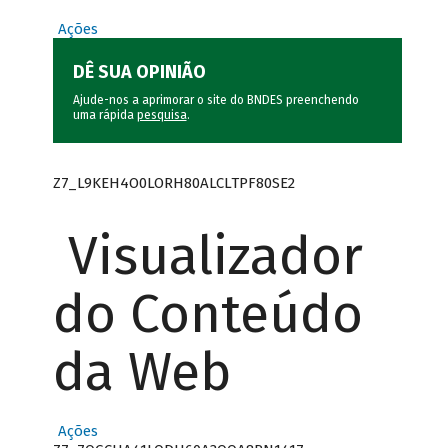
Ações
DÊ SUA OPINIÃO
Ajude-nos a aprimorar o site do BNDES preenchendo
uma rápida
pesquisa
.
Z7_L9KEH4O0LORH80ALCLTPF80SE2
Visualizador
do Conteúdo
da Web
Ações