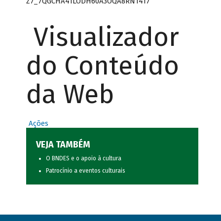
Z7_7QGCHA41LODH60A3OQA8RN1417
Visualizador
do Conteúdo
da Web
Ações
VEJA TAMBÉM
O BNDES e o apoio à cultura
Patrocínio a eventos culturais