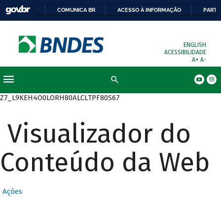
COMUNICA BR
ACESSO À INFORMAÇÃO
PARTI
ENGLISH
ACESSIBILIDADE
A+
A-
Busca
Z7_L9KEH4O0LORH80ALCLTPF80S67
Visualizador do
Conteúdo da Web
Ações