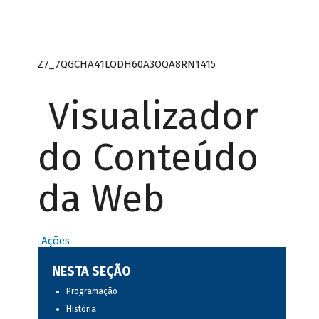
Z7_7QGCHA41LODH60A3OQA8RN1415
Visualizador
do Conteúdo
da Web
Ações
NESTA SEÇÃO
Programação
História