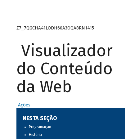
Z7_7QGCHA41LODH60A3OQA8RN1415
Visualizador
do Conteúdo
da Web
Ações
NESTA SEÇÃO
Programação
História