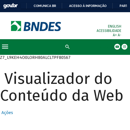
COMUNICA BR
ACESSO À INFORMAÇÃO
PARTI
ENGLISH
ACESSIBILIDADE
A+
A-
Busca
Z7_L9KEH4O0LORH80ALCLTPF80S67
Visualizador do
Conteúdo da Web
Ações