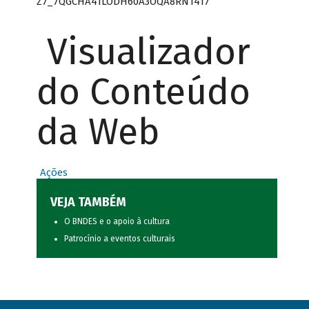
Z7_7QGCHA41LODH60A3OQA8RN1417
Visualizador
do Conteúdo
da Web
Ações
VEJA TAMBÉM
O BNDES e o apoio à cultura
Patrocínio a eventos culturais