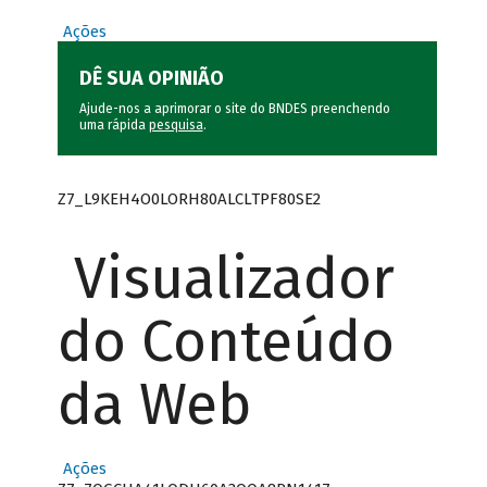
Ações
DÊ SUA OPINIÃO
Ajude-nos a aprimorar o site do BNDES preenchendo
uma rápida
pesquisa
.
Z7_L9KEH4O0LORH80ALCLTPF80SE2
Visualizador
do Conteúdo
da Web
Ações