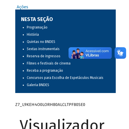
Ações
NESTA SEÇÃO
Programação
História
Quintas no BNDES
Sextas instrumentais
Reserva de ingressos
Filmes e festivais de cinema
Receba a programação
Concursos para Escolha de Espetáculos Musicais
Galeria BNDES
Z7_L9KEH4O0LORH80ALCLTPF80SE0
Visualizador