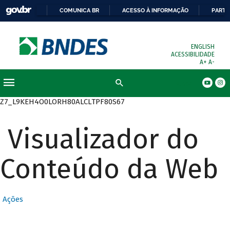
COMUNICA BR
ACESSO À INFORMAÇÃO
PARTI
ENGLISH
ACESSIBILIDADE
A+
A-
Busca
Z7_L9KEH4O0LORH80ALCLTPF80S67
Visualizador do
Conteúdo da Web
Ações