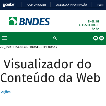
COMUNICA BR
ACESSO À INFORMAÇÃO
PARTI
ENGLISH
ACESSIBILIDADE
A+
A-
Busca
Z7_L9KEH4O0LORH80ALCLTPF80S67
Visualizador do
Conteúdo da Web
Ações