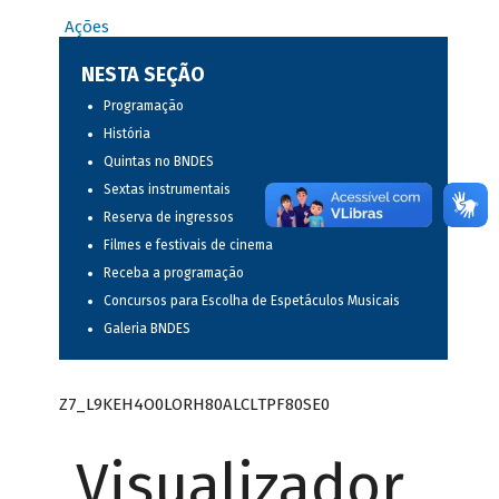
Ações
NESTA SEÇÃO
Programação
História
Quintas no BNDES
Sextas instrumentais
Reserva de ingressos
Filmes e festivais de cinema
Receba a programação
Concursos para Escolha de Espetáculos Musicais
Galeria BNDES
Z7_L9KEH4O0LORH80ALCLTPF80SE0
Visualizador