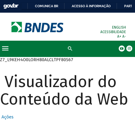
COMUNICA BR
ACESSO À INFORMAÇÃO
PARTI
ENGLISH
ACESSIBILIDADE
A+
A-
Busca
Z7_L9KEH4O0LORH80ALCLTPF80S67
Visualizador do
Conteúdo da Web
Ações