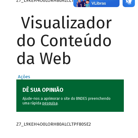
Z7_L9KEH4O0LORH80ALCLTPF80SE0
Visualizador
do Conteúdo
da Web
Ações
DÊ SUA OPINIÃO
Ajude-nos a aprimorar o site do BNDES preenchendo
uma rápida
pesquisa
.
Z7_L9KEH4O0LORH80ALCLTPF80SE2