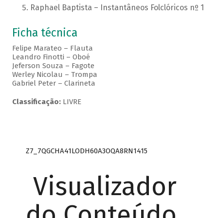
Raphael Baptista – Instantâneos Folclóricos nº 1
Ficha técnica
Felipe Marateo – Flauta
Leandro Finotti – Oboé
Jeferson Souza – Fagote
Werley Nicolau – Trompa
Gabriel Peter – Clarineta
Classificação:
LIVRE
Z7_7QGCHA41LODH60A3OQA8RN1415
Visualizador
do Conteúdo