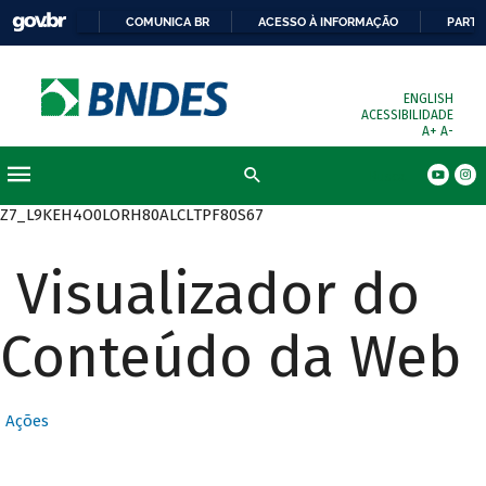
COMUNICA BR
ACESSO À INFORMAÇÃO
PARTI
ENGLISH
ACESSIBILIDADE
A+
A-
Busca
Z7_L9KEH4O0LORH80ALCLTPF80S67
Visualizador do
Conteúdo da Web
Ações