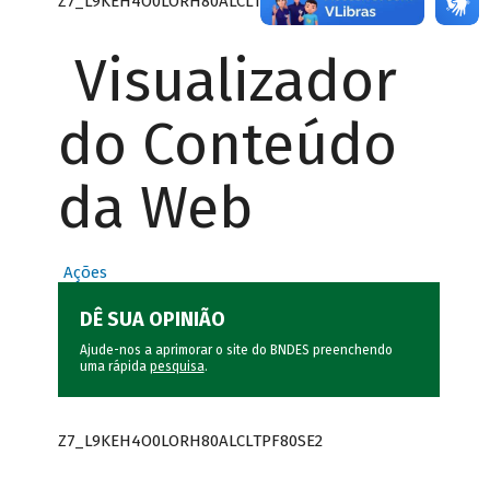
Z7_L9KEH4O0LORH80ALCLTPF80SE0
Visualizador
do Conteúdo
da Web
Ações
DÊ SUA OPINIÃO
Ajude-nos a aprimorar o site do BNDES preenchendo
uma rápida
pesquisa
.
Z7_L9KEH4O0LORH80ALCLTPF80SE2