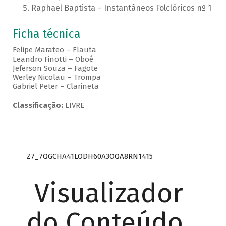
Raphael Baptista – Instantâneos Folclóricos nº 1
Ficha técnica
Felipe Marateo – Flauta
Leandro Finotti – Oboé
Jeferson Souza – Fagote
Werley Nicolau – Trompa
Gabriel Peter – Clarineta
Classificação:
LIVRE
Z7_7QGCHA41LODH60A3OQA8RN1415
Visualizador
do Conteúdo