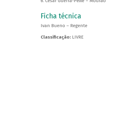
6. César Guerra-Peixe – Mourão
Ficha técnica
Ivan Bueno – Regente
Classificação:
LIVRE