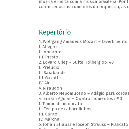
música erudita com a música brasileira. Por 
conhecer os instrumentos da orquestra, as o
Repertório
1. Wolfgang Amadeus Mozart – Divertimento 
I. Allegro
II. Andante
III. Presto
2. Edvard Grieg – Suíte Holberg op. 40
I. Prelúdio
II. Sarabande
III. Gavotte
IV. Air
V. Rigaudon
3. Alberto Nepomuceno – Adágio para corda
4. Ernani Aguiar – Quatro momentos nº 3
I. Tempo de maracatu
II. Tempo de cabocolinhos
III. Canto
IV. Marcha
5. Johan Strauss e Joseph Strauss – Pizzicato