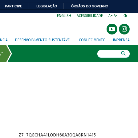
PARTICIPE
LEGISLAÇÃO
ÓRGÃOS DO GOVERNO
⁣
ENGLISH
ACESSIBILIDADE
A+
A-
NCIA
DESENVOLVIMENTO SUSTENTÁVEL
CONHECIMENTO
IMPRENSA
Busca
Z7_7QGCHA41LODH60A3OQA8RN1415