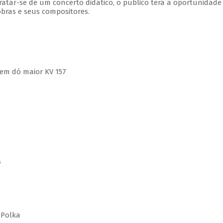
tratar-se de um concerto didático, o público terá a oportunidade
bras e seus compositores.
em dó maior KV 157
s
 Polka