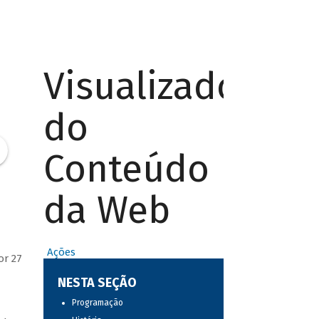
Visualizador
do
Conteúdo
da Web
Ações
or 27
NESTA SEÇÃO
Programação