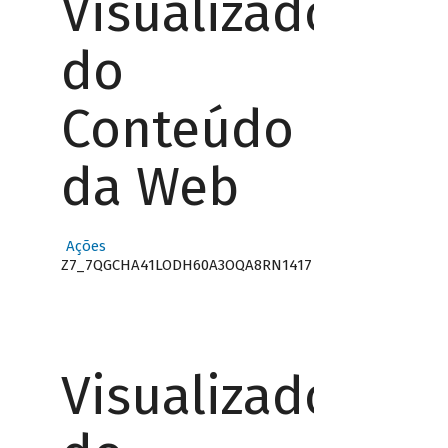
Visualizador
do
Conteúdo
da Web
Ações
Z7_7QGCHA41LODH60A3OQA8RN1417
Visualizador