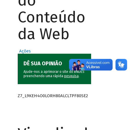
do
Conteúdo
da Web
Ações
DÊ SUA OPINIÃO
Ajude-nos a aprimorar o site do BNDES
preenchendo uma rápida
pesquisa
.
Z7_L9KEH4O0LORH80ALCLTPF80SE2