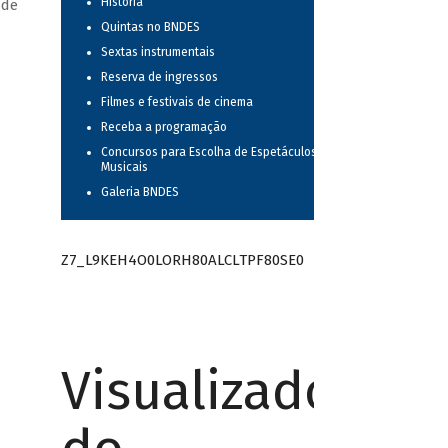
História
 de
Quintas no BNDES
Sextas instrumentais
Reserva de ingressos
Filmes e festivais de cinema
Receba a programação
Concursos para Escolha de Espetáculos
Musicais
Galeria BNDES
Z7_L9KEH4O0LORH80ALCLTPF80SE0
Visualizador