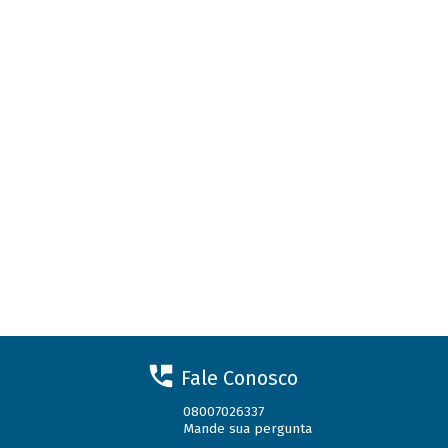
Fale Conosco
08007026337
Mande sua pergunta