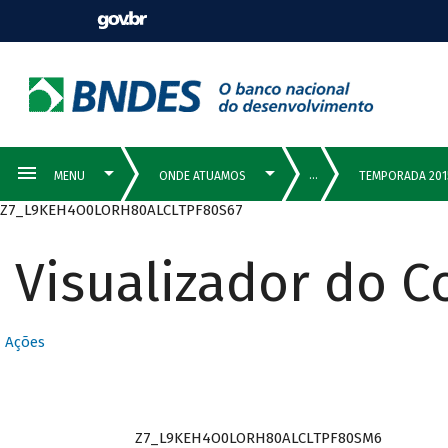
Z7_L9KEH4O0LORH80ALCLTPF80S67
Visualizador do 
Ações
Z7_L9KEH4O0LORH80ALCLTPF80SM6