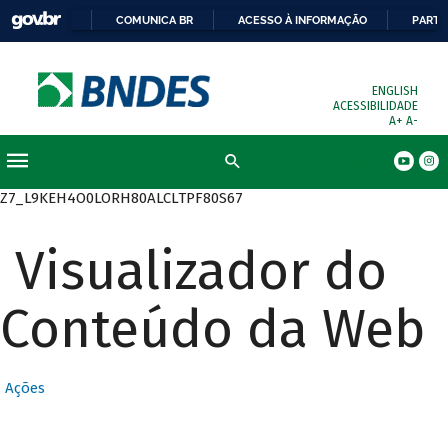
COMUNICA BR
ACESSO À INFORMAÇÃO
PARTI
ENGLISH
ACESSIBILIDADE
A+
A-
Busca
Z7_L9KEH4O0LORH80ALCLTPF80S67
Visualizador do
Conteúdo da Web
Ações