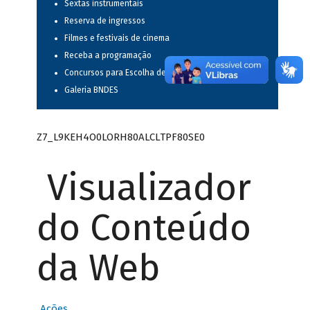
Sextas instrumentais
Reserva de ingressos
Filmes e festivais de cinema
Receba a programação
Concursos para Escolha de Espetáculos Musicais
Galeria BNDES
Z7_L9KEH4O0LORH80ALCLTPF80SE0
Visualizador
do Conteúdo
da Web
Ações