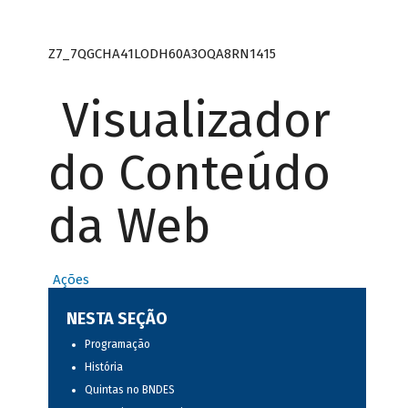
Z7_7QGCHA41LODH60A3OQA8RN1415
Visualizador
do Conteúdo
da Web
Ações
NESTA SEÇÃO
Programação
História
Quintas no BNDES