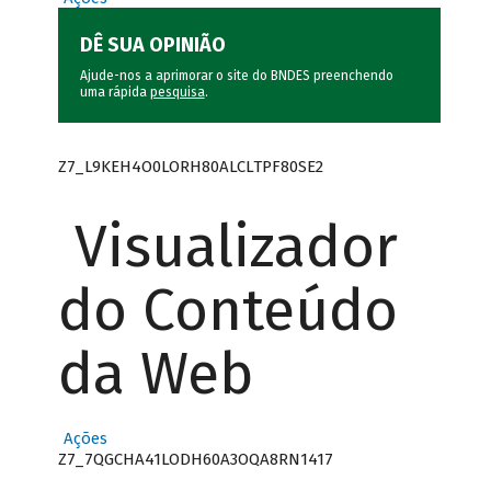
DÊ SUA OPINIÃO
Ajude-nos a aprimorar o site do BNDES preenchendo
uma rápida
pesquisa
.
Z7_L9KEH4O0LORH80ALCLTPF80SE2
Visualizador
do Conteúdo
da Web
Ações
Z7_7QGCHA41LODH60A3OQA8RN1417