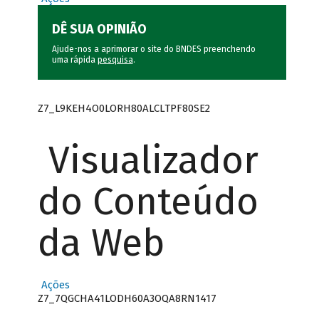
DÊ SUA OPINIÃO
Ajude-nos a aprimorar o site do BNDES preenchendo
uma rápida
pesquisa
.
Z7_L9KEH4O0LORH80ALCLTPF80SE2
Visualizador
do Conteúdo
da Web
Ações
Z7_7QGCHA41LODH60A3OQA8RN1417