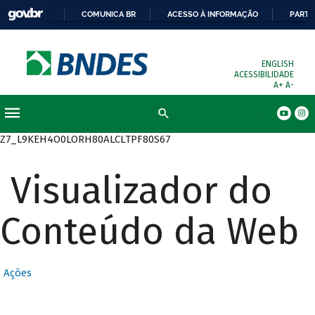
COMUNICA BR
ACESSO À INFORMAÇÃO
PARTI
ENGLISH
ACESSIBILIDADE
A+
A-
Busca
Z7_L9KEH4O0LORH80ALCLTPF80S67
Visualizador do
Conteúdo da Web
Ações