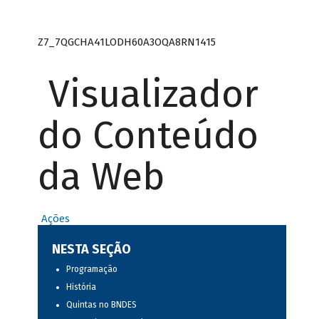
Z7_7QGCHA41LODH60A3OQA8RN1415
Visualizador
do Conteúdo
da Web
Ações
NESTA SEÇÃO
Programação
História
Quintas no BNDES