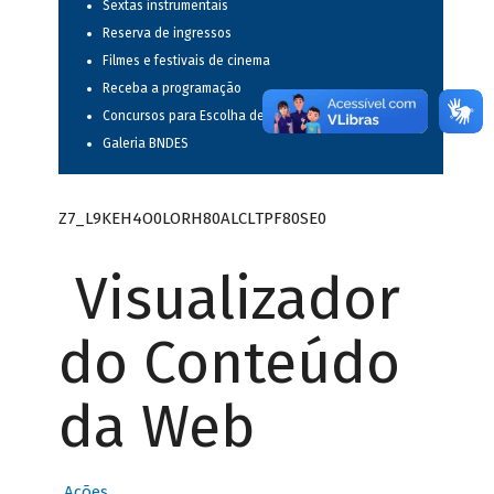
Sextas instrumentais
Reserva de ingressos
Filmes e festivais de cinema
Receba a programação
Concursos para Escolha de Espetáculos Musicais
Galeria BNDES
Z7_L9KEH4O0LORH80ALCLTPF80SE0
Visualizador
do Conteúdo
da Web
Ações