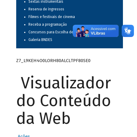
Sextas instrumentais
Reserva de ingressos
Filmes e festivais de cinema
Receba a programação
Concursos para Escolha de Espetáculos Musicais
Galeria BNDES
Z7_L9KEH4O0LORH80ALCLTPF80SE0
Visualizador
do Conteúdo
da Web
Ações