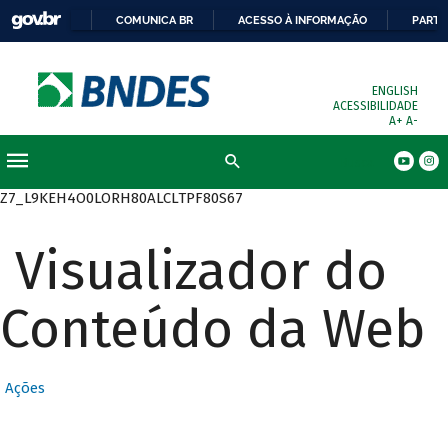
COMUNICA BR
ACESSO À INFORMAÇÃO
PARTI
ENGLISH
ACESSIBILIDADE
A+
A-
Busca
Z7_L9KEH4O0LORH80ALCLTPF80S67
Visualizador do
Conteúdo da Web
Ações