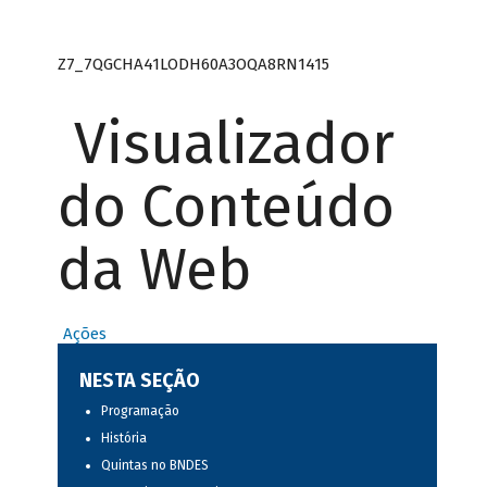
Z7_7QGCHA41LODH60A3OQA8RN1415
Visualizador
do Conteúdo
da Web
Ações
NESTA SEÇÃO
Programação
História
Quintas no BNDES