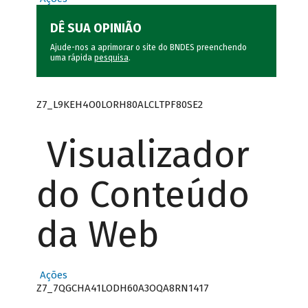
DÊ SUA OPINIÃO
Ajude-nos a aprimorar o site do BNDES preenchendo
uma rápida
pesquisa
.
Z7_L9KEH4O0LORH80ALCLTPF80SE2
Visualizador
do Conteúdo
da Web
Ações
Z7_7QGCHA41LODH60A3OQA8RN1417