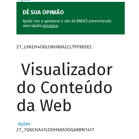
DÊ SUA OPINIÃO
Ajude-nos a aprimorar o site do BNDES preenchendo
uma rápida
pesquisa
.
Z7_L9KEH4O0LORH80ALCLTPF80SE2
Visualizador
do Conteúdo
da Web
Ações
Z7_7QGCHA41LODH60A3OQA8RN1417