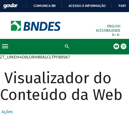
COMUNICA BR
ACESSO À INFORMAÇÃO
PARTI
ENGLISH
ACESSIBILIDADE
A+
A-
Busca
Z7_L9KEH4O0LORH80ALCLTPF80S67
Visualizador do
Conteúdo da Web
Ações