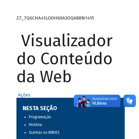
Z7_7QGCHA41LODH60A3OQA8RN1415
Visualizador
do Conteúdo
da Web
Ações
NESTA SEÇÃO
Programação
História
Quintas no BNDES