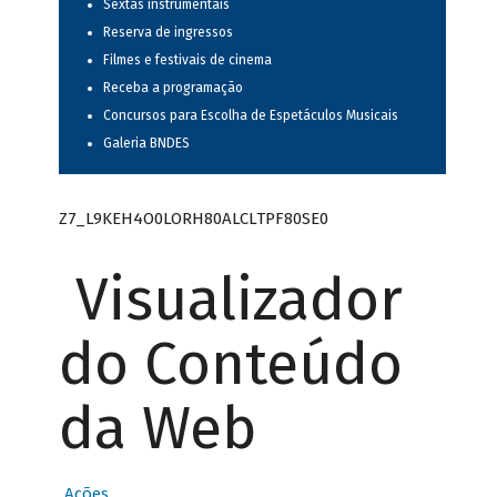
Sextas instrumentais
Reserva de ingressos
Filmes e festivais de cinema
Receba a programação
Concursos para Escolha de Espetáculos Musicais
Galeria BNDES
Z7_L9KEH4O0LORH80ALCLTPF80SE0
Visualizador
do Conteúdo
da Web
Ações