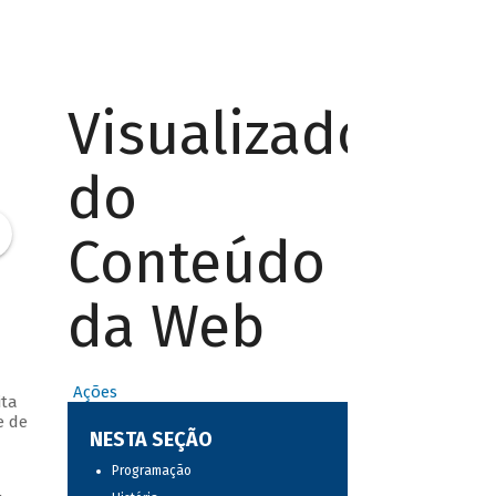
Visualizador
do
Conteúdo
da Web
Ações
ita
e de
NESTA SEÇÃO
Programação