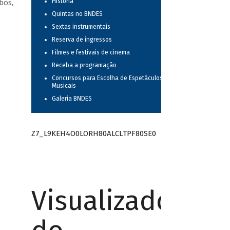
História
bos,
Quintas no BNDES
Sextas instrumentais
Reserva de ingressos
Filmes e festivais de cinema
Receba a programação
Concursos para Escolha de Espetáculos
Musicais
Galeria BNDES
Z7_L9KEH4O0LORH80ALCLTPF80SE0
Visualizador