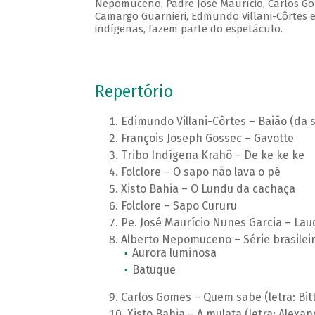
Nepomuceno, Padre José Maurício, Carlos Gom
Camargo Guarnieri, Edmundo Villani-Côrtes e 
indígenas, fazem parte do espetáculo.
Repertório
Edimundo Villani-Côrtes – Baião (da sé
François Joseph Gossec – Gavotte
Tribo Indígena Krahô – De ke ke ke
Folclore – O sapo não lava o pé
Xisto Bahia – O Lundu da cachaça
Folclore – Sapo Cururu
Pe. José Maurício Nunes Garcia – L
Alberto Nepomuceno – Série brasilei
Aurora luminosa
Batuque
Carlos Gomes – Quem sabe (letra: Bi
Xisto Bahia – A mulata (letra: Alexan