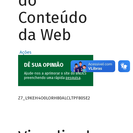
do
Conteúdo
da Web
Ações
DÊ SUA OPINIÃO
Ajude-nos a aprimorar o site do BNDES
preenchendo uma rápida
pesquisa
.
Z7_L9KEH4O0LORH80ALCLTPF80SE2