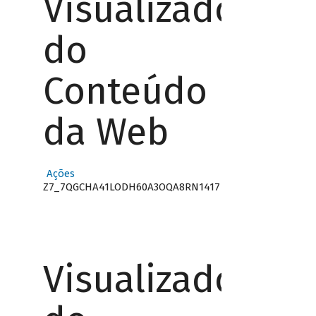
Visualizador
do
Conteúdo
da Web
Ações
Z7_7QGCHA41LODH60A3OQA8RN1417
Visualizador