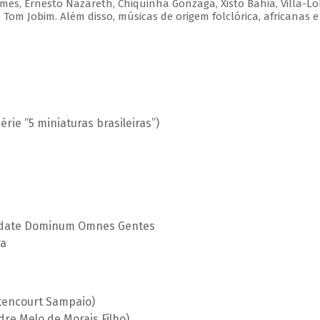
es, Ernesto Nazareth, Chiquinha Gonzaga, Xisto Bahia, Villa-Lo
Tom Jobim. Além disso, músicas de origem folclórica, africanas e
rie “5 miniaturas brasileiras”)
audate Dominum Omnes Gentes
ra
ttencourt Sampaio)
dre Melo de Morais Filho)