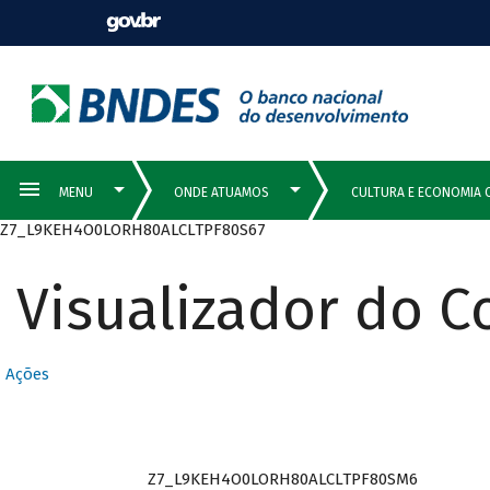
Z7_L9KEH4O0LORH80ALCLTPF80S67
Visualizador do 
Ações
Z7_L9KEH4O0LORH80ALCLTPF80SM6