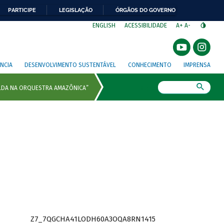
PARTICIPE
LEGISLAÇÃO
ÓRGÃOS DO GOVERNO
⁣
ENGLISH
ACESSIBILIDADE
A+
A-
NCIA
DESENVOLVIMENTO SUSTENTÁVEL
CONHECIMENTO
IMPRENSA
Busca
Z7_7QGCHA41LODH60A3OQA8RN1415