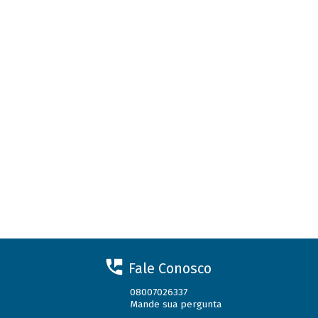
Fale Conosco
08007026337
Mande sua pergunta