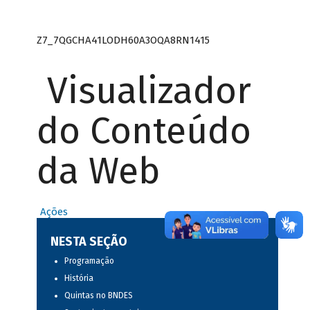
Z7_7QGCHA41LODH60A3OQA8RN1415
Visualizador
do Conteúdo
da Web
Ações
NESTA SEÇÃO
Programação
História
Quintas no BNDES