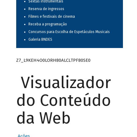
Sextas instrumentais
Reserva de ingressos
Filmes e festivais de cinema
Receba a programação
Concursos para Escolha de Espetáculos Musicais
Galeria BNDES
Z7_L9KEH4O0LORH80ALCLTPF80SE0
Visualizador
do Conteúdo
da Web
Ações