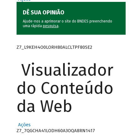
DÊ SUA OPINIÃO
Ajude-nos a aprimorar o site do BNDES preenchendo
uma rápida
pesquisa
.
Z7_L9KEH4O0LORH80ALCLTPF80SE2
Visualizador
do Conteúdo
da Web
Ações
Z7_7QGCHA41LODH60A3OQA8RN1417