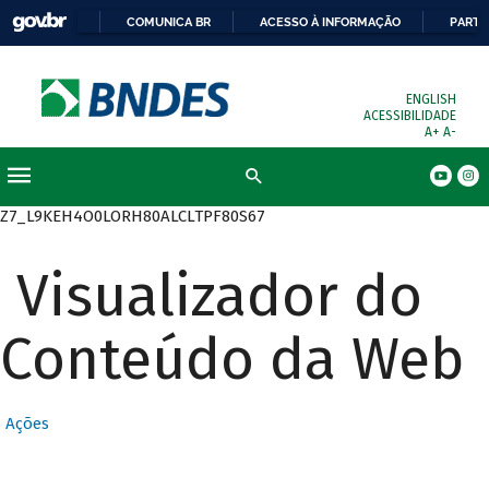
COMUNICA BR
ACESSO À INFORMAÇÃO
PARTI
ENGLISH
ACESSIBILIDADE
A+
A-
Busca
Z7_L9KEH4O0LORH80ALCLTPF80S67
Visualizador do
Conteúdo da Web
Ações