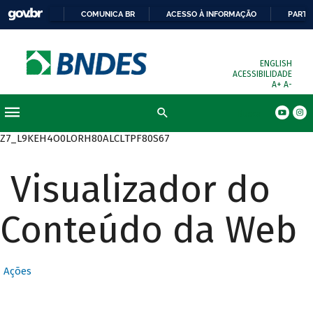
COMUNICA BR
ACESSO À INFORMAÇÃO
PARTI
ENGLISH
ACESSIBILIDADE
A+
A-
Busca
Z7_L9KEH4O0LORH80ALCLTPF80S67
Visualizador do
Conteúdo da Web
Ações