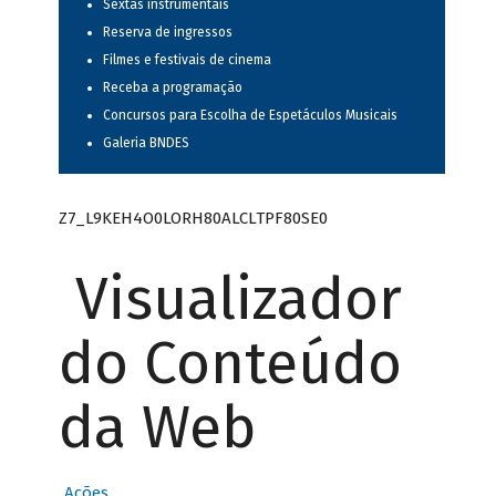
Sextas instrumentais
Reserva de ingressos
Filmes e festivais de cinema
Receba a programação
Concursos para Escolha de Espetáculos Musicais
Galeria BNDES
Z7_L9KEH4O0LORH80ALCLTPF80SE0
Visualizador
do Conteúdo
da Web
Ações