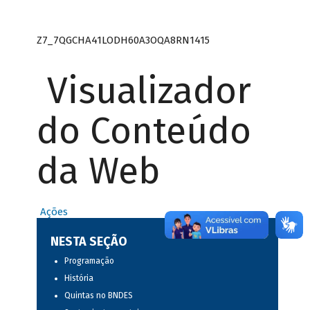
Z7_7QGCHA41LODH60A3OQA8RN1415
Visualizador
do Conteúdo
da Web
Ações
NESTA SEÇÃO
Programação
História
Quintas no BNDES