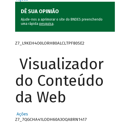
DÊ SUA OPINIÃO
Ajude-nos a aprimorar o site do BNDES preenchendo
uma rápida
pesquisa
.
Z7_L9KEH4O0LORH80ALCLTPF80SE2
Visualizador
do Conteúdo
da Web
Ações
Z7_7QGCHA41LODH60A3OQA8RN1417