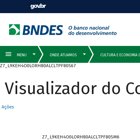
Z7_L9KEH4O0LORH80ALCLTPF80S67
Visualizador do 
Ações
Z7_L9KEH4O0LORH80ALCLTPF80SM6