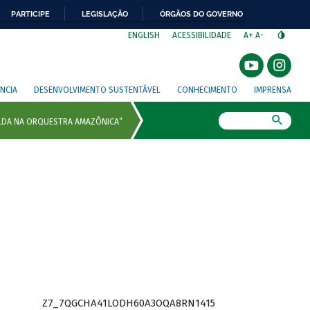
PARTICIPE
LEGISLAÇÃO
ÓRGÃOS DO GOVERNO
⁣
ENGLISH
ACESSIBILIDADE
A+
A-
NCIA
DESENVOLVIMENTO SUSTENTÁVEL
CONHECIMENTO
IMPRENSA
Busca
Z7_7QGCHA41LODH60A3OQA8RN1415