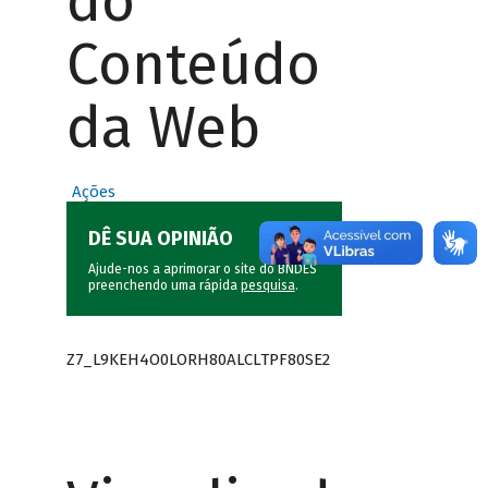
do
Conteúdo
da Web
Ações
DÊ SUA OPINIÃO
Ajude-nos a aprimorar o site do BNDES
preenchendo uma rápida
pesquisa
.
Z7_L9KEH4O0LORH80ALCLTPF80SE2