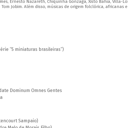
es, Ernesto Nazareth, Chiquinha Gonzaga, Xisto Bahia, Villa-Lo
Tom Jobim. Além disso, músicas de origem folclórica, africanas e
rie “5 miniaturas brasileiras”)
audate Dominum Omnes Gentes
ra
ttencourt Sampaio)
dre Melo de Morais Filho)