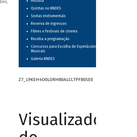
História
bos,
Quintas no BNDES
Sextas instrumentais
Reserva de ingressos
Filmes e festivais de cinema
Receba a programação
Concursos para Escolha de Espetáculos
Musicais
Galeria BNDES
Z7_L9KEH4O0LORH80ALCLTPF80SE0
Visualizador