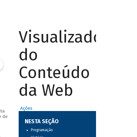
Visualizador
do
Conteúdo
da Web
Ações
ita
e de
NESTA SEÇÃO
Programação