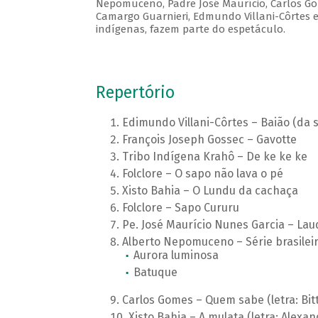
Nepomuceno, Padre José Maurício, Carlos Gom
Camargo Guarnieri, Edmundo Villani-Côrtes e 
indígenas, fazem parte do espetáculo.
Repertório
Edimundo Villani-Côrtes – Baião (da sé
François Joseph Gossec – Gavotte
Tribo Indígena Krahô – De ke ke ke
Folclore – O sapo não lava o pé
Xisto Bahia – O Lundu da cachaça
Folclore – Sapo Cururu
Pe. José Maurício Nunes Garcia – L
Alberto Nepomuceno – Série brasilei
Aurora luminosa
Batuque
Carlos Gomes – Quem sabe (letra: Bi
Xisto Bahia – A mulata (letra: Alexan