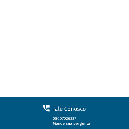
Fale Conosco
08007026337
Mande sua pergunta