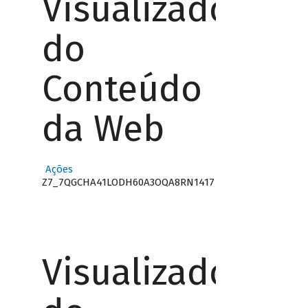
Visualizador
do
Conteúdo
da Web
Ações
Z7_7QGCHA41LODH60A3OQA8RN1417
Visualizador