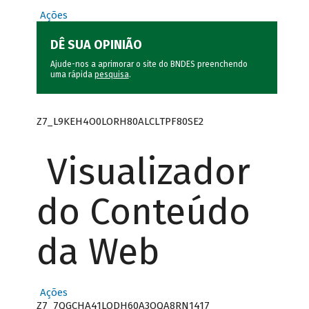
Ações
DÊ SUA OPINIÃO
Ajude-nos a aprimorar o site do BNDES preenchendo
uma rápida
pesquisa
.
Z7_L9KEH4O0LORH80ALCLTPF80SE2
Visualizador
do Conteúdo
da Web
Ações
Z7_7QGCHA41LODH60A3OQA8RN1417