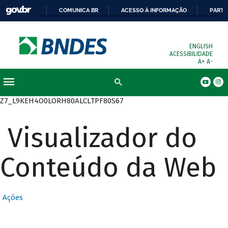
COMUNICA BR
ACESSO À INFORMAÇÃO
PARTI
ENGLISH
ACESSIBILIDADE
A+
A-
Busca
Z7_L9KEH4O0LORH80ALCLTPF80S67
Visualizador do
Conteúdo da Web
Ações