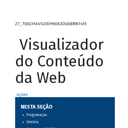
Z7_7QGCHA41LODH60A3OQA8RN1415
Visualizador
do Conteúdo
da Web
Ações
NESTA SEÇÃO
Programação
História