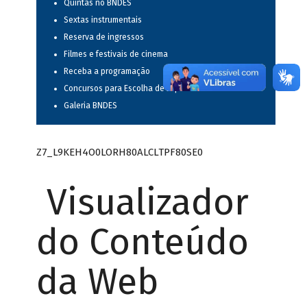
Quintas no BNDES
Sextas instrumentais
Reserva de ingressos
Filmes e festivais de cinema
Receba a programação
Concursos para Escolha de Espetáculos Musicais
Galeria BNDES
Z7_L9KEH4O0LORH80ALCLTPF80SE0
Visualizador
do Conteúdo
da Web