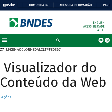
COMUNICA BR
ACESSO À INFORMAÇÃO
PARTI
ENGLISH
ACESSIBILIDADE
A+
A-
Busca
Z7_L9KEH4O0LORH80ALCLTPF80S67
Visualizador do
Conteúdo da Web
Ações