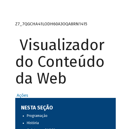
Z7_7QGCHA41LODH60A3OQA8RN1415
Visualizador
do Conteúdo
da Web
Ações
NESTA SEÇÃO
Programação
História