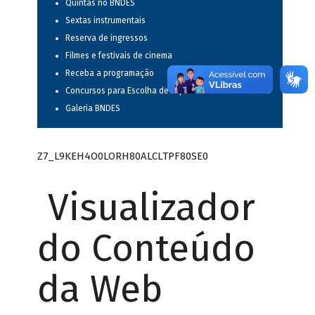
Quintas no BNDES
Sextas instrumentais
Reserva de ingressos
Filmes e festivais de cinema
Receba a programação
Concursos para Escolha de Espetáculos Musicais
Galeria BNDES
Z7_L9KEH4O0LORH80ALCLTPF80SE0
Visualizador
do Conteúdo
da Web