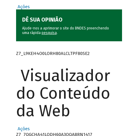
Ações
DÊ SUA OPINIÃO
Ajude-nos a aprimorar o site do BNDES preenchendo
uma rápida
pesquisa
.
Z7_L9KEH4O0LORH80ALCLTPF80SE2
Visualizador
do Conteúdo
da Web
Ações
Z7_7QGCHA41LODH60A3OQA8RN1417