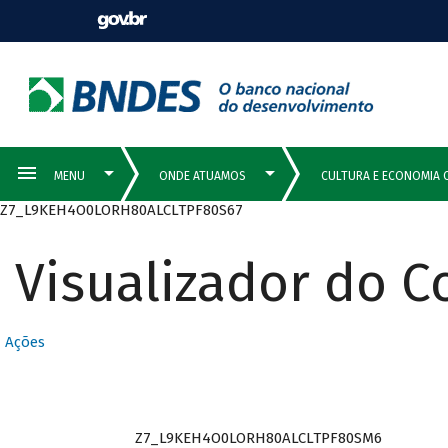
Z7_L9KEH4O0LORH80ALCLTPF80S67
Visualizador do 
Ações
Z7_L9KEH4O0LORH80ALCLTPF80SM6