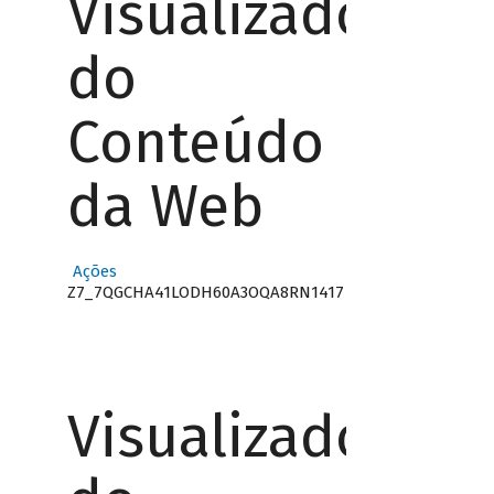
Visualizador
do
Conteúdo
da Web
Ações
Z7_7QGCHA41LODH60A3OQA8RN1417
Visualizador