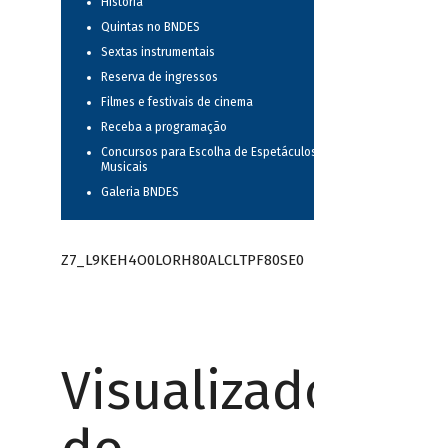
História
Quintas no BNDES
Sextas instrumentais
Reserva de ingressos
Filmes e festivais de cinema
Receba a programação
Concursos para Escolha de Espetáculos
Musicais
Galeria BNDES
Z7_L9KEH4O0LORH80ALCLTPF80SE0
Visualizador