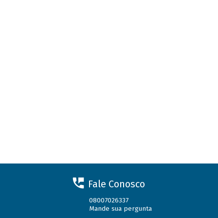
Fale Conosco
08007026337
Mande sua pergunta