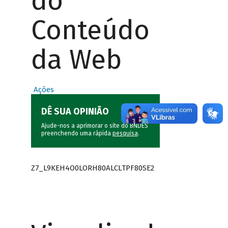
do
Conteúdo
da Web
Ações
DÊ SUA OPINIÃO
Ajude-nos a aprimorar o site do BNDES
preenchendo uma rápida
pesquisa
.
Z7_L9KEH4O0LORH80ALCLTPF80SE2