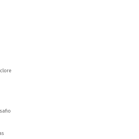
clore
safio
as