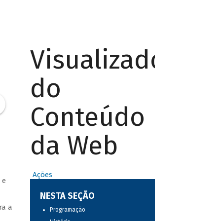
Visualizador
do
Conteúdo
da Web
Ações
 e
NESTA SEÇÃO
ra a
Programação