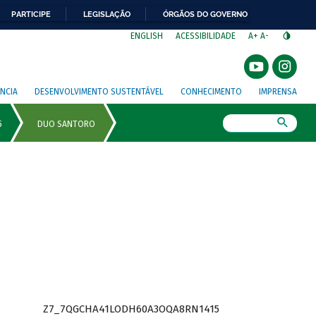
PARTICIPE
LEGISLAÇÃO
ÓRGÃOS DO GOVERNO
⁣
ENGLISH
ACESSIBILIDADE
A+
A-
NCIA
DESENVOLVIMENTO SUSTENTÁVEL
CONHECIMENTO
IMPRENSA
Busca
Z7_7QGCHA41LODH60A3OQA8RN1415